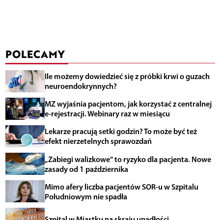
POLECAMY
Ile możemy dowiedzieć się z próbki krwi o guzach
neuroendokrynnych?
MZ wyjaśnia pacjentom, jak korzystać z centralnej
e-rejestracji. Webinary raz w miesiącu
Lekarze pracują setki godzin? To może być też
efekt nierzetelnych sprawozdań
„Zabiegi walizkowe” to ryzyko dla pacjenta. Nowe
zasady od 1 października
Mimo afery liczba pacjentów SOR-u w Szpitalu
Południowym nie spadła
Szpital w Miastku na skraju upadłości