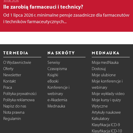
30.06.2026
Ile zarobią farmaceuci i technicy?
Od 1 lipca 2026 r. minimalne pensje zasadnicze dla farmaceutów
i techników farmaceutycznych...
TERMEDIA
NA SKRÓTY
MEDNAUKA
O Wydawnictwie
Serwisy
Moja medNauka
Oferty
Czasopisma
Dostosuj
Newsletter
Książki
Moje ulubione
Kontakt
eBooki
Moje konferencje i
Praca
Konferencje i
webinary
Polityka prywatności
webinary
Moje wykłady video
Polityka reklamowa
e-Akademia
Moje kursy i quizy
Napisz do nas
Mednauka
Wytyczne
Nota prawna
Artykuły naukowe
Regulamin
Kalkulatory
Klasyfikacja ICD-9
Klasyfikacja ICD-10