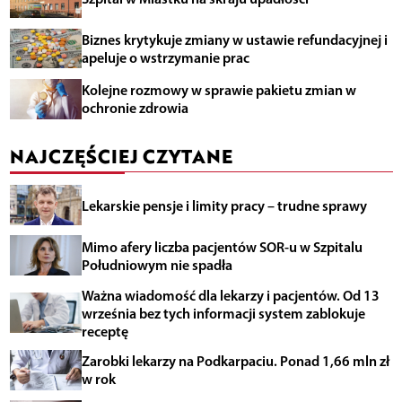
Biznes krytykuje zmiany w ustawie refundacyjnej i
apeluje o wstrzymanie prac
Kolejne rozmowy w sprawie pakietu zmian w
ochronie zdrowia
NAJCZĘŚCIEJ CZYTANE
Lekarskie pensje i limity pracy – trudne sprawy
Mimo afery liczba pacjentów SOR-u w Szpitalu
Południowym nie spadła
Ważna wiadomość dla lekarzy i pacjentów. Od 13
września bez tych informacji system zablokuje
receptę
Zarobki lekarzy na Podkarpaciu. Ponad 1,66 mln zł
w rok