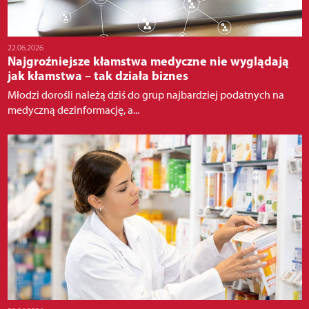
22.06.2026
Najgroźniejsze kłamstwa medyczne nie wyglądają
jak kłamstwa – tak działa biznes
Młodzi dorośli należą dziś do grup najbardziej podatnych na
medyczną dezinformację, a...