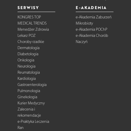
SERWISY
E-AKADEMIA
KONGRES TOP
e-Akademia Zaburzeń
MEDICAL TRENDS
Mikrobioty
Menedżer Zdrowia
e-Akademia POChP
Lekarz POZ
e-Akademia Chorób
Choroby rzadkie
Naczyń
Dermatologia
Diabetologia
Onkologia
Neurologia
Reumatologia
Kardiologia
Gastroenterologia
Pulmonologia
Ginekologia
Kurier Medyczny
Zalecenia i
rekomendacje
e-Praktyka Leczenia
Ran