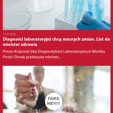
13.07.2026
Diagności laboratoryjni chcą mocnych zmian. List do
minister zdrowia
Prezes Krajowej Izby Diagnostyków Laboratoryjnych Monika
Pintal-Ślimak przekazała minister...