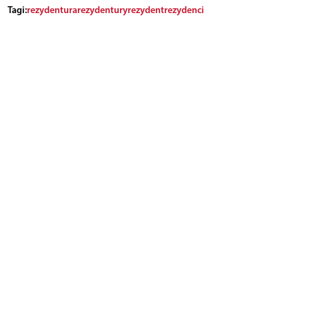
Tagi:
rezydentura
rezydentury
rezydent
rezydenci