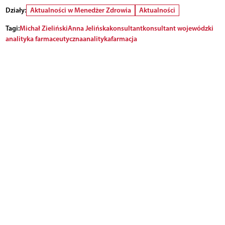
Działy:
Aktualności w Menedżer Zdrowia
Aktualności
Tagi:
Michał Zieliński
Anna Jelińska
konsultant
konsultant wojewódzki
analityka farmaceutyczna
analityka
farmacja