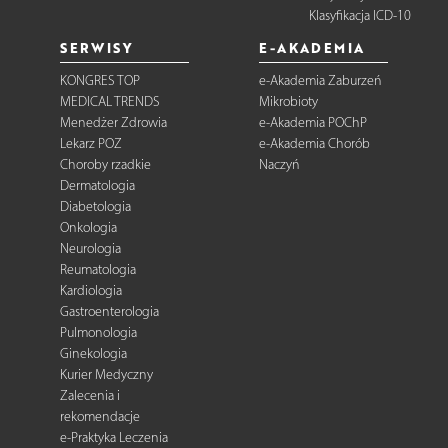
Klasyfikacja ICD-10
SERWISY
E-AKADEMIA
KONGRES TOP
e-Akademia Zaburzeń
MEDICAL TRENDS
Mikrobioty
Menedżer Zdrowia
e-Akademia POChP
Lekarz POZ
e-Akademia Chorób
Choroby rzadkie
Naczyń
Dermatologia
Diabetologia
Onkologia
Neurologia
Reumatologia
Kardiologia
Gastroenterologia
Pulmonologia
Ginekologia
Kurier Medyczny
Zalecenia i
rekomendacje
e-Praktyka Leczenia