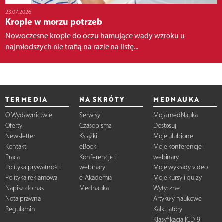
23.07.2026
Krople w morzu potrzeb
Nowoczesne krople do oczu hamujące wady wzroku u
najmłodszych nie trafią na razie na listę...
TERMEDIA
NA SKRÓTY
MEDNAUKA
O Wydawnictwie
Serwisy
Moja medNauka
Oferty
Czasopisma
Dostosuj
Newsletter
Książki
Moje ulubione
Kontakt
eBooki
Moje konferencje i
Praca
Konferencje i
webinary
Polityka prywatności
webinary
Moje wykłady video
Polityka reklamowa
e-Akademia
Moje kursy i quizy
Napisz do nas
Mednauka
Wytyczne
Nota prawna
Artykuły naukowe
Regulamin
Kalkulatory
Klasyfikacja ICD-9