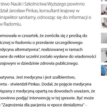
stwo Nauki i Szkolnictwa Wyższego powinno
ział Jarosław Pinkas, konsultant krajowy w
nspektor sanitarny, odnosząc się do informacji o
i w Radomiu.
rmowała w czwartek, że zwróciła się z prośbą do
nicznej w Radomiu o przesłanie szczegółowego
dycyna alternatywna", realizowanej w ramach
wane do rektor uczelni zostało wysłane do wiadomości
 krajowym w dziedzinie zdrowia publicznego.
atywna. Jest medycyna i jest szalbierstwo,
ta - stwierdził Pinkas. Dodał, że pojęcie medycyna
 związany z medycyną opartą na dowodach uważam, że
 powinno podjąć interwencję w tej sprawie. Być może
 "Zagrożenia dla pacjenta w epoce denializmu" -