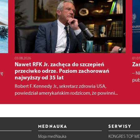
03.08.2026
01.0
Nawet RFK Jr. zachęca do szczepień
Za
przeciwko odrze. Poziom zachorowań
rę
– N
najwyższy od 35 lat
pub
Robert F. Kennedy Jr., sekretarz zdrowia USA,
powiedział amerykańskim rodzicom, że powinni...
MEDNAUKA
SERWISY
Moja medNauka
KONGRES TOP ME