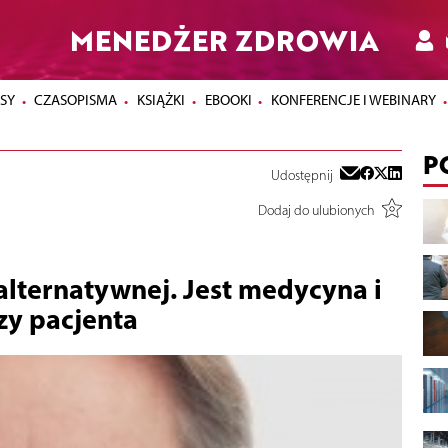
MENEDŻER ZDROWIA
SY
CZASOPISMA
KSIĄŻKI
EBOOKI
KONFERENCJE I WEBINARY
P
Udostępnij
Dodaj do ulubionych
lternatywnej. Jest medycyna i
zy pacjenta