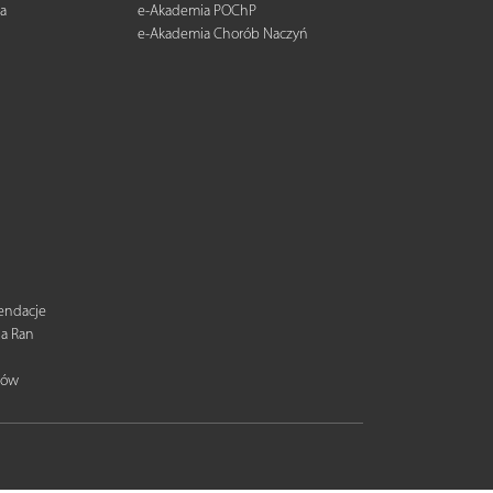
a
e-Akademia POChP
e-Akademia Chorób Naczyń
mendacje
ia Ran
tów