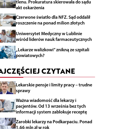
tlenu. Prokuratura skierowała do sądu
akt oskarżenia
Czerwone światło dla NFZ. Sąd oddalił
roszczenie na ponad milion złotych
Uniwersytet Medyczny w Lublinie
wśród liderów nauk farmaceutycznych
„Lekarze walizkowi” znikną ze szpitali
powiatowych?
AJCZĘŚCIEJ CZYTANE
Lekarskie pensje i limity pracy – trudne
sprawy
Ważna wiadomość dla lekarzy i
pacjentów. Od 13 września bez tych
informacji system zablokuje receptę
Zarobki lekarzy na Podkarpaciu. Ponad
1,66 mln zł w rok