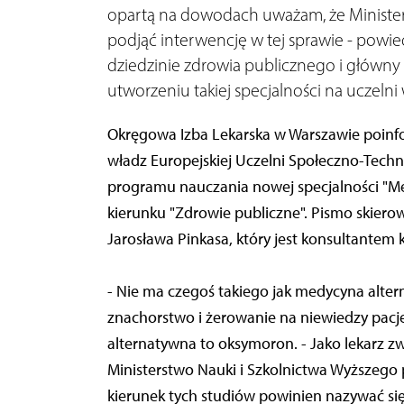
opartą na dowodach uważam, że Minister
podjąć interwencję w tej sprawie - powied
dziedzinie zdrowia publicznego i główny i
utworzeniu takiej specjalności na uczeln
Okręgowa Izba Lekarska w Warszawie poinfo
władz Europejskiej Uczelni Społeczno-Tech
programu nauczania nowej specjalności "Me
kierunku "Zdrowie publiczne". Pismo skiero
Jarosława Pinkasa, który jest konsultantem
- Nie ma czegoś takiego jak medycyna altern
znachorstwo i żerowanie na niewiedzy pacjen
alternatywna to oksymoron. - Jako lekarz
Ministerstwo Nauki i Szkolnictwa Wyższego
kierunek tych studiów powinien nazywać się