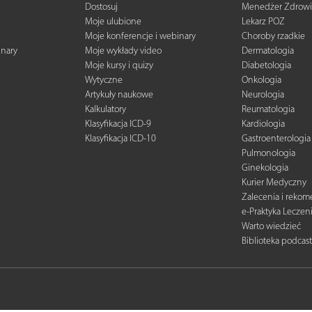
Dostosuj
Menedżer Zdrowi
Moje ulubione
Lekarz POZ
Moje konferencje i webinary
Choroby rzadkie
inary
Moje wykłady video
Dermatologia
Moje kursy i quizy
Diabetologia
Wytyczne
Onkologia
Artykuły naukowe
Neurologia
Kalkulatory
Reumatologia
Klasyfikacja ICD-9
Kardiologia
Klasyfikacja ICD-10
Gastroenterologia
Pulmonologia
Ginekologia
Kurier Medyczny
Zalecenia i reko
e-Praktyka Leczen
Warto wiedzieć
Biblioteka podcas