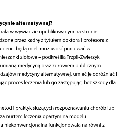
ycynie alternatywnej?
yznała w wywiadzie opublikowanym na stronie
dzone przez kadrę z tytułem doktora i profesora z
– Studenci będą mieli możliwość pracować w
eszanki ziołowe – podkreśliła Trzpil-Zwierzyk.
rozumianą medycyną oraz zdrowiem publicznym
zajów medycyny alternatywnej, umieć je odróżniać i
c proces leczenia lub go zastępując, bez szkody dla
metod i praktyk służących rozpoznawaniu chorób lub
oza nurtem leczenia opartym na modelu
na niekonwencjonalna funkcjonowała na równi z