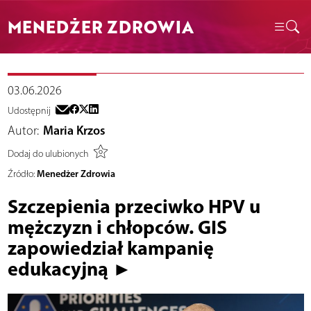
MENEDŻER ZDROWIA
03.06.2026
Udostępnij
Autor:
Maria Krzos
Dodaj do ulubionych
Menedżer Zdrowia
Źródło:
Szczepienia przeciwko HPV u
mężczyzn i chłopców. GIS
zapowiedział kampanię
edukacyjną ►