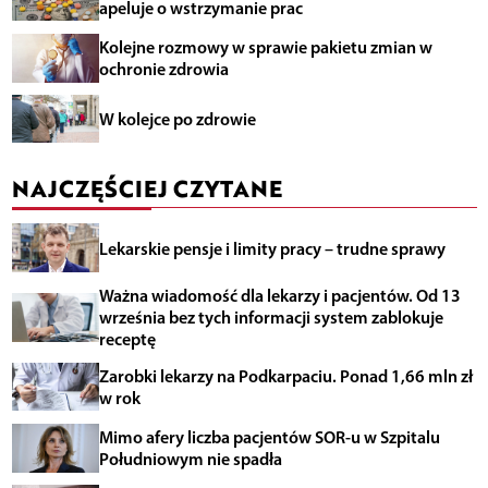
apeluje o wstrzymanie prac
Kolejne rozmowy w sprawie pakietu zmian w
ochronie zdrowia
W kolejce po zdrowie
NAJCZĘŚCIEJ CZYTANE
Lekarskie pensje i limity pracy – trudne sprawy
Ważna wiadomość dla lekarzy i pacjentów. Od 13
września bez tych informacji system zablokuje
receptę
Zarobki lekarzy na Podkarpaciu. Ponad 1,66 mln zł
w rok
Mimo afery liczba pacjentów SOR-u w Szpitalu
Południowym nie spadła