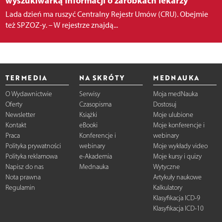
wyszukiwarką informacji o zarobkach lekarzy
Lada dzień ma ruszyć Centralny Rejestr Umów (CRU). Obejmie
też SPZOZ-y. – W rejestrze znajdą...
TERMEDIA
NA SKRÓTY
MEDNAUKA
O Wydawnictwie
Serwisy
Moja medNauka
Oferty
Czasopisma
Dostosuj
Newsletter
Książki
Moje ulubione
Kontakt
eBooki
Moje konferencje i
Praca
Konferencje i
webinary
Polityka prywatności
webinary
Moje wykłady video
Polityka reklamowa
e-Akademia
Moje kursy i quizy
Napisz do nas
Mednauka
Wytyczne
Nota prawna
Artykuły naukowe
Regulamin
Kalkulatory
Klasyfikacja ICD-9
Klasyfikacja ICD-10