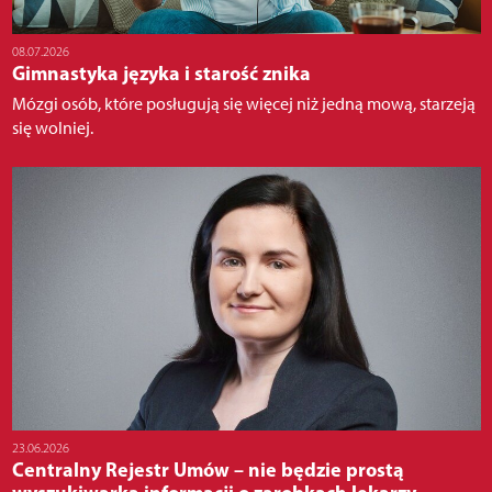
08.07.2026
Gimnastyka języka i starość znika
Mózgi osób, które posługują się więcej niż jedną mową, starzeją
się wolniej.
23.06.2026
Centralny Rejestr Umów – nie będzie prostą