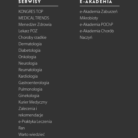
SERWISY
E-AKADEMIA
KONGRES TOP
e-Akademia Zaburzeń
MEDICAL TRENDS
Mikrobioty
Menedżer Zdrowia
e-Akademia POChP
Lekarz POZ
e-Akademia Chorób
Choroby rzadkie
Naczyń
Dermatologia
Diabetologia
Onkologia
Neurologia
Reumatologia
Kardiologia
Gastroenterologia
Pulmonologia
Ginekologia
Kurier Medyczny
Zalecenia i
rekomendacje
e-Praktyka Leczenia
Ran
Warto wiedzieć