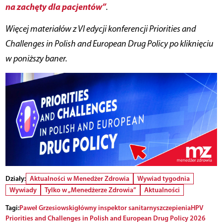
na zachęty dla pacjentów”
.
Więcej materiałów z VI edycji konferencji Priorities and
Challenges in Polish and European Drug Policy po kliknięciu
w poniższy baner.
Działy:
Aktualności w Menedżer Zdrowia
Wywiad tygodnia
Wywiady
Tylko w „Menedżerze Zdrowia”
Aktualności
Tagi:
Paweł Grzesiowski
główny inspektor sanitarny
szczepienia
HPV
Priorities and Challenges in Polish and European Drug Policy 2026