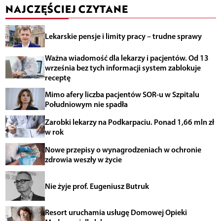
NAJCZĘŚCIEJ CZYTANE
Lekarskie pensje i limity pracy – trudne sprawy
Ważna wiadomość dla lekarzy i pacjentów. Od 13
września bez tych informacji system zablokuje
receptę
Mimo afery liczba pacjentów SOR-u w Szpitalu
Południowym nie spadła
Zarobki lekarzy na Podkarpaciu. Ponad 1,66 mln zł
w rok
Nowe przepisy o wynagrodzeniach w ochronie
zdrowia weszły w życie
Nie żyje prof. Eugeniusz Butruk
Resort uruchamia usługę Domowej Opieki