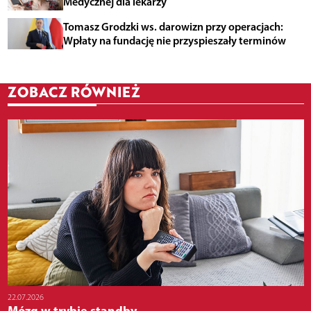
Medycznej dla lekarzy
Tomasz Grodzki ws. darowizn przy operacjach:
Wpłaty na fundację nie przyspieszały terminów
ZOBACZ RÓWNIEŻ
22.07.2026
Mózg w trybie standby