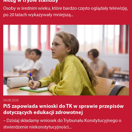
Osoby w średnim wieku, które bardzo często oglądały telewizję,
po 20 latach wykazywały mniejszą...
04.08.2026
PiS zapowiada wnioski do TK w sprawie przepisów
dotyczących edukacji zdrowotnej
– Dzisiaj składamy wniosek do Trybunału Konstytucyjnego o
stwierdzenie niekonstytucyjności...