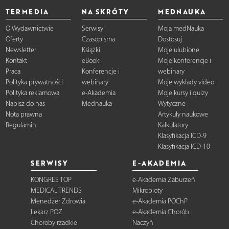
TERMEDIA
NA SKRÓTY
MEDNAUKA
O Wydawnictwie
Serwisy
Moja medNauka
Oferty
Czasopisma
Dostosuj
Newsletter
Książki
Moje ulubione
Kontakt
eBooki
Moje konferencje i
Praca
Konferencje i
webinary
Polityka prywatności
webinary
Moje wykłady video
Polityka reklamowa
e-Akademia
Moje kursy i quizy
Napisz do nas
Mednauka
Wytyczne
Nota prawna
Artykuły naukowe
Regulamin
Kalkulatory
Klasyfikacja ICD-9
Klasyfikacja ICD-10
SERWISY
E-AKADEMIA
KONGRES TOP
e-Akademia Zaburzeń
MEDICAL TRENDS
Mikrobioty
Menedżer Zdrowia
e-Akademia POChP
Lekarz POZ
e-Akademia Chorób
Choroby rzadkie
Naczyń