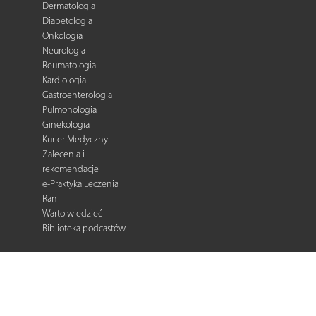
Dermatologia
Diabetologia
Onkologia
Neurologia
Reumatologia
Kardiologia
Gastroenterologia
Pulmonologia
Ginekologia
Kurier Medyczny
Zalecenia i
rekomendacje
e-Praktyka Leczenia
Ran
Warto wiedzieć
Biblioteka podcastów
© 2026 Termedia Sp. z o.o. All rights reserved.