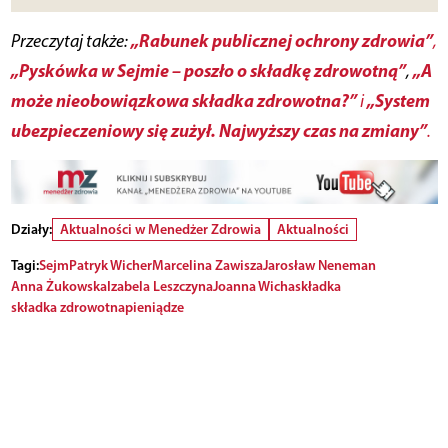
„Rabunek publicznej ochrony zdrowia”
Przeczytaj także:
,
„Pyskówka w Sejmie – poszło o składkę zdrowotną”
„A
,
może nieobowiązkowa składka zdrowotna?”
„System
i
ubezpieczeniowy się zużył. Najwyższy czas na zmiany”
.
Działy:
Aktualności w Menedżer Zdrowia
Aktualności
Tagi:
Sejm
Patryk Wicher
Marcelina Zawisza
Jarosław Neneman
Anna Żukowska
Izabela Leszczyna
Joanna Wicha
składka
składka zdrowotna
pieniądze