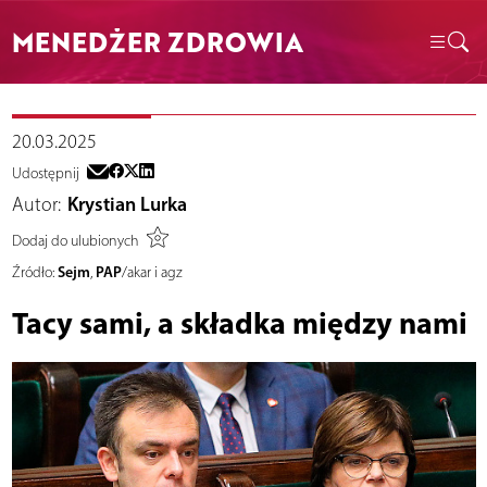
MENEDŻER ZDROWIA
20.03.2025
Udostępnij
Autor:
Krystian Lurka
Dodaj do ulubionych
Sejm
PAP
Źródło:
,
/akar i agz
Tacy sami, a składka między nami