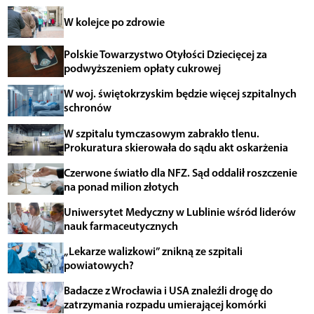
W kolejce po zdrowie
Polskie Towarzystwo Otyłości Dziecięcej za
podwyższeniem opłaty cukrowej
W woj. świętokrzyskim będzie więcej szpitalnych
schronów
W szpitalu tymczasowym zabrakło tlenu.
Prokuratura skierowała do sądu akt oskarżenia
Czerwone światło dla NFZ. Sąd oddalił roszczenie
na ponad milion złotych
Uniwersytet Medyczny w Lublinie wśród liderów
nauk farmaceutycznych
„Lekarze walizkowi” znikną ze szpitali
powiatowych?
Badacze z Wrocławia i USA znaleźli drogę do
zatrzymania rozpadu umierającej komórki