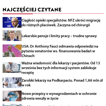
NAJCZĘŚCIEJ CZYTANE
Ciągłość opieki specjalistów. NFZ ukróci migrację
do różnych placówek. Zaczyna od chirurgii
Lekarskie pensje i limity pracy – trudne sprawy
USA: Dr Anthony Fauci odmawia odpowiedzi na
pytania senatorów ws. finansowania badań w
Chinach
Ważna wiadomość dla lekarzy i pacjentów. Od 13
września bez tych informacji system zablokuje
receptę
Zarobki lekarzy na Podkarpaciu. Ponad 1,66 mln zł
w rok
Nowe przepisy o wynagrodzeniach w ochronie
zdrowia weszły w życie