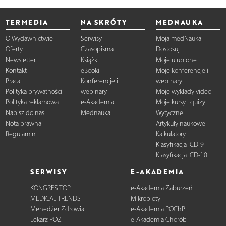
TERMEDIA
NA SKRÓTY
MEDNAUKA
O Wydawnictwie
Serwisy
Moja medNauka
Oferty
Czasopisma
Dostosuj
Newsletter
Książki
Moje ulubione
Kontakt
eBooki
Moje konferencje i
Praca
Konferencje i
webinary
Polityka prywatności
webinary
Moje wykłady video
Polityka reklamowa
e-Akademia
Moje kursy i quizy
Napisz do nas
Mednauka
Wytyczne
Nota prawna
Artykuły naukowe
Regulamin
Kalkulatory
Klasyfikacja ICD-9
Klasyfikacja ICD-10
SERWISY
E-AKADEMIA
KONGRES TOP
e-Akademia Zaburzeń
MEDICAL TRENDS
Mikrobioty
Menedżer Zdrowia
e-Akademia POChP
Lekarz POZ
e-Akademia Chorób