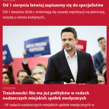
10.07.2026
Od 1 sierpnia łatwiej zapiszemy się do specjalistów
Od 1 sierpnia 2026 r. zmieniają się zasady rejestracji na pierwszą
wizytę u ośmiu kolejnych...
23.06.2026
Trzaskowski: Nie ma już polityków w radach
nadzorczych miejskich spółek medycznych
– W radach nadzorczych miejskich spółek medycznych w