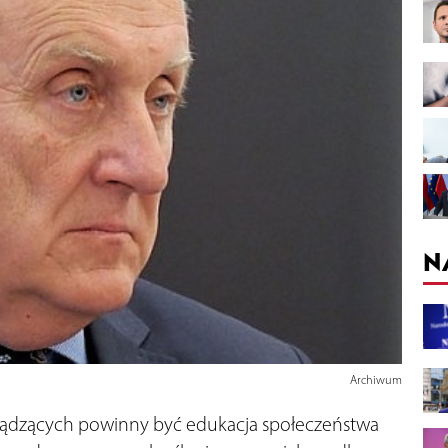
N
Archiwum
ządzących powinny być edukacja społeczeństwa