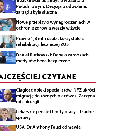
Trzaskowski po audycie w Szpitalu
Południowym: Decyzja o odwołaniu
zarządu była słuszna
Nowe przepisy o wynagrodzeniach w
ochronie zdrowia weszły w życie
Prawie 1,8 mln osób skorzystało z
rehabilitacji leczniczej ZUS
Daniel Rutkowski: Dane o zarobkach
medyków będą bezpieczne
AJCZĘŚCIEJ CZYTANE
Ciągłość opieki specjalistów. NFZ ukróci
migrację do różnych placówek. Zaczyna
od chirurgii
Lekarskie pensje i limity pracy – trudne
sprawy
USA: Dr Anthony Fauci odmawia