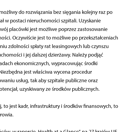
 możliwy do rozwiązania bez sięgania kolejny raz po
ł w postaci nieruchomości szpitali. Uzyskanie
zwój placówki jest możliwe poprzez zastosowanie
ści. Oczywiście jest to możliwe po przekształceniach
iu zdolności spłaty rat leasingowych lub czynszu
homości i jej dalszej dzierżawy. Należy podjąć
zasadach ekonomicznych, wypracowując środki
 Niezbędna jest właściwa wycena procedur
waniu usług, tak aby szpitale publiczne oraz
otencjał, uzyskiwany ze środków publicznych.
o jest kadr, infrastruktury i środków finansowych, to
drowia.
ców, w raporcie „Health at a Glance”, na 27 krajów UE