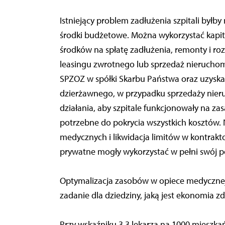
Istniejący problem zadłużenia szpitali byłby
środki budżetowe. Można wykorzystać kapita
środków na spłatę zadłużenia, remonty i ro
leasingu zwrotnego lub sprzedaż nieruchomo
SPZOZ w spółki Skarbu Państwa oraz uzyskan
dzierżawnego, w przypadku sprzedaży nieruc
działania, aby szpitale funkcjonowały na 
potrzebne do pokrycia wszystkich kosztów.
medycznych i likwidacja limitów w kontrakto
prywatne mogły wykorzystać w pełni swój p
Optymalizacja zasobów w opiece medycznej, t
zadanie dla dziedziny, jaką jest ekonomia z
Przy wskaźniku 3,3 lekarza na 1000 mieszkań