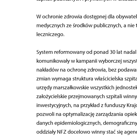
W ochronie zdrowia dostępnej dla obywateli
medycznych ze środków publicznych, a nie t
leczniczego.
System reformowany od ponad 30 lat nadal
komunikowały w kampanii wyborczej wszystk
nakładów na ochronę zdrowia, bez podawani
zmian wymaga struktura właścicielska szpit
urzędy marszałkowskie wszystkich jednoste
założycielskie przejmowanych szpitali win
inwestycyjnych, na przykład z funduszy Kr
pozwoli na optymalizację zarządzania opie
danych epidemiologicznych, demograficzny
oddziały NFZ docelowo winny stać się age