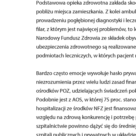
Podstawowa opieka zdrowotna zakłada sk
pobliżu miejsca zamieszkania. Z kolei ambula
prowadzeniu pogłębionej diagnostyki i lecz
filar, z którym jest najwięcej problemów, to
Narodowy Fundusz Zdrowia ze składek ob
ubezpieczenia zdrowotnego są realizowane 
podmiotach leczniczych, w których pacjent 
Bardzo często emocje wywołuje hasło prywa
niezrozumienia przez wielu ludzi zasad fina
ośrodków POZ, udzielających świadczeń pok
Podobnie jest z AOS, w której 75 proc. sta
hospitalizacji ze środków NFZ jest finansowa
względu na zdrową konkurencję i potrzebę 
szpitalnictwie powinno dążyć się do średniej
szpitali publicznych i prywatnych w układzi