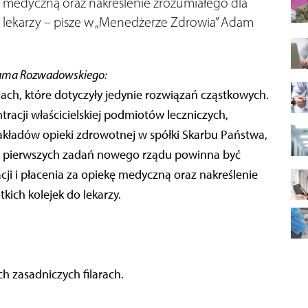
kę medyczną oraz nakreślenie zrozumiałego dla
 do lekarzy – pisze w „Menedżerze Zdrowia” Adam
dama Rozwadowskiego:
ach, które dotyczyły jedynie rozwiązań cząstkowych.
racji właścicielskiej podmiotów leczniczych,
akładów opieki zdrowotnej w spółki Skarbu Państwa,
z pierwszych zadań nowego rządu powinna być
ji i płacenia za opiekę medyczną oraz nakreślenie
tkich kolejek do lekarzy.
h zasadniczych filarach.