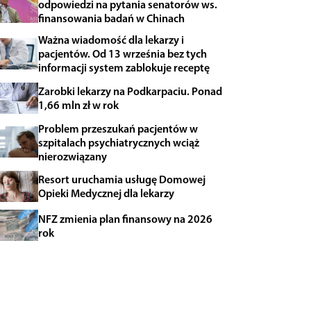
odpowiedzi na pytania senatorów ws.
finansowania badań w Chinach
Ważna wiadomość dla lekarzy i
pacjentów. Od 13 września bez tych
informacji system zablokuje receptę
Zarobki lekarzy na Podkarpaciu. Ponad
1,66 mln zł w rok
Problem przeszukań pacjentów w
szpitalach psychiatrycznych wciąż
nierozwiązany
Resort uruchamia usługę Domowej
Opieki Medycznej dla lekarzy
NFZ zmienia plan finansowy na 2026
rok