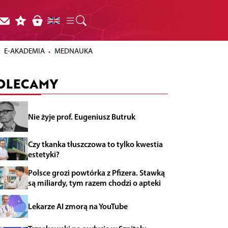
E-AKADEMIA
MEDNAUKA
OLECAMY
Nie żyje prof. Eugeniusz Butruk
Czy tkanka tłuszczowa to tylko kwestia
estetyki?
Polsce grozi powtórka z Pfizera. Stawką
są miliardy, tym razem chodzi o apteki
Lekarze AI zmorą na YouTube