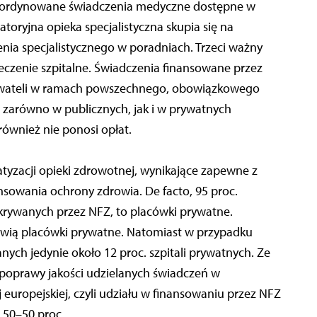
oordynowane świadczenia medyczne dostępne w
toryjna opieka specjalistyczna skupia się na
enia specjalistycznego w poradniach. Trzeci ważny
 leczenie szpitalne. Świadczenia finansowane przez
ywateli w ramach powszechnego, obowiązkowego
zarówno w publicznych, jak i w prywatnych
również nie ponosi opłat.
tyzacji opieki zdrowotnej, wynikające zapewne z
nsowania ochrony zdrowia. De facto, 95 proc.
rywanych przez NFZ, to placówki prywatne.
nowią placówki prywatne. Natomiast w przypadku
nych jedynie około 12 proc. szpitali prywatnych. Ze
poprawy jakości udzielanych świadczeń w
 europejskiej, czyli udziału w finansowaniu przez NFZ
e 50–50 proc.