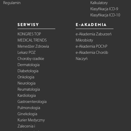
Regulamin
Kalkulatory
Klasyfikacja ICD-9
Klasyfikacja ICD-10
SERWISY
E-AKADEMIA
KONGRES TOP
e-Akademia Zaburzeń
MEDICAL TRENDS
Mikrobioty
Menedżer Zdrowia
e-Akademia POChP
Lekarz POZ
e-Akademia Chorób
Choroby rzadkie
Naczyń
Dermatologia
Diabetologia
Onkologia
Neurologia
Reumatologia
Kardiologia
Gastroenterologia
Pulmonologia
Ginekologia
Kurier Medyczny
Zalecenia i