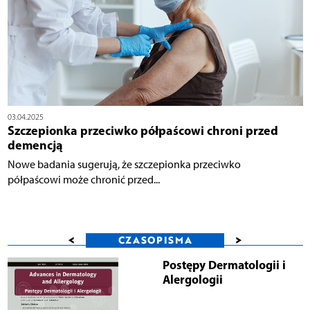
03.04.2025
Szczepionka przeciwko półpaścowi chroni przed
demencją
Nowe badania sugerują, że szczepionka przeciwko
półpaścowi może chronić przed...
<
>
CZASOPISMA
Postępy Dermatologii i
Alergologii