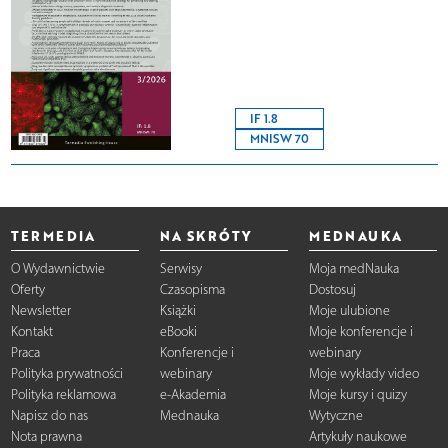
IF 1.8
MNISW 70
TERMEDIA
NA SKRÓTY
MEDNAUKA
O Wydawnictwie
Serwisy
Moja medNauka
Oferty
Czasopisma
Dostosuj
Newsletter
Książki
Moje ulubione
Kontakt
eBooki
Moje konferencje i
Praca
Konferencje i
webinary
Polityka prywatności
webinary
Moje wykłady video
Polityka reklamowa
e-Akademia
Moje kursy i quizy
Napisz do nas
Mednauka
Wytyczne
Nota prawna
Artykuły naukowe