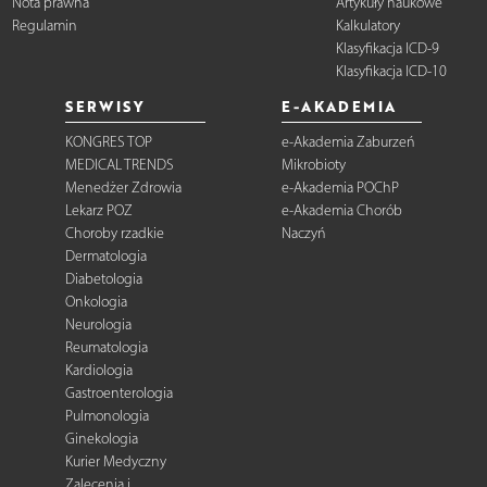
Nota prawna
Artykuły naukowe
Regulamin
Kalkulatory
Klasyfikacja ICD-9
Klasyfikacja ICD-10
SERWISY
E-AKADEMIA
KONGRES TOP
e-Akademia Zaburzeń
MEDICAL TRENDS
Mikrobioty
Menedżer Zdrowia
e-Akademia POChP
Lekarz POZ
e-Akademia Chorób
Choroby rzadkie
Naczyń
Dermatologia
Diabetologia
Onkologia
Neurologia
Reumatologia
Kardiologia
Gastroenterologia
Pulmonologia
Ginekologia
Kurier Medyczny
Zalecenia i