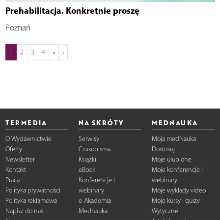
Prehabilitacja. Konkretnie proszę
Poznań
1
2
3
4
»
›
TERMEDIA
NA SKRÓTY
MEDNAUKA
O Wydawnictwie
Serwisy
Moja medNauka
Oferty
Czasopisma
Dostosuj
Newsletter
Książki
Moje ulubione
Kontakt
eBooki
Moje konferencje i
Praca
Konferencje i
webinary
Polityka prywatności
webinary
Moje wykłady video
Polityka reklamowa
e-Akademia
Moje kursy i quizy
Napisz do nas
Mednauka
Wytyczne