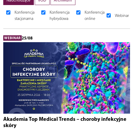
Nadchodzące
VOD
Archiwum
Konferencja
Konferencja
Konferencja
Webinar
stacjonarna
hybrydowa
online
25/08
WEBINAR
Akademia Top Medical Trends – choroby infekcyjne
skóry