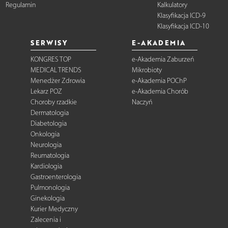
Regulamin
Kalkulatory
Klasyfikacja ICD-9
Klasyfikacja ICD-10
SERWISY
E-AKADEMIA
KONGRES TOP
e-Akademia Zaburzeń
MEDICAL TRENDS
Mikrobioty
Menedżer Zdrowia
e-Akademia POChP
Lekarz POZ
e-Akademia Chorób
Choroby rzadkie
Naczyń
Dermatologia
Diabetologia
Onkologia
Neurologia
Reumatologia
Kardiologia
Gastroenterologia
Pulmonologia
Ginekologia
Kurier Medyczny
Zalecenia i