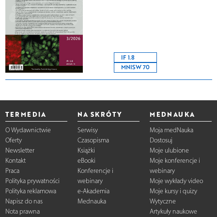
IF 1.8
MNISW 70
TERMEDIA
NA SKRÓTY
MEDNAUKA
O Wydawnictwie
Serwisy
Moja medNauka
Oferty
Czasopisma
Dostosuj
Newsletter
Książki
Moje ulubione
Kontakt
eBooki
Moje konferencje i
Praca
Konferencje i
webinary
Polityka prywatności
webinary
Moje wykłady video
Polityka reklamowa
e-Akademia
Moje kursy i quizy
Napisz do nas
Mednauka
Wytyczne
Nota prawna
Artykuły naukowe