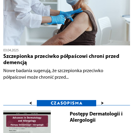
03.04.2025
Szczepionka przeciwko półpaścowi chroni przed
demencją
Nowe badania sugerują, że szczepionka przeciwko
półpaścowi może chronić przed...
<
>
CZASOPISMA
Postępy Dermatologii i
Alergologii