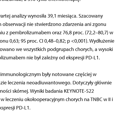
tej analizy wynosiła 39,1 miesiąca. Szacowany
h obserwacji nie stwierdzono zdarzenia ani zgonu
eniu z pembrolizumabem oraz 76,8 proc. (72,2–80,7) w
nu 0,63; 95 proc. CI 0,48–0,82; p <0,001). Wydłużenie
owano we wszystkich podgrupach chorych, a wysoki
lizumabem nie był zależny od ekspresji PD-L1.
 immunologicznym były notowane częściej w
azie leczenia neoadiuwantowego. Dotyczyły głównie
ności skórnej. Wyniki badania KEYNOTE-522
 leczeniu okołooperacyjnym chorych na TNBC w II i
kspresji PD-L1.