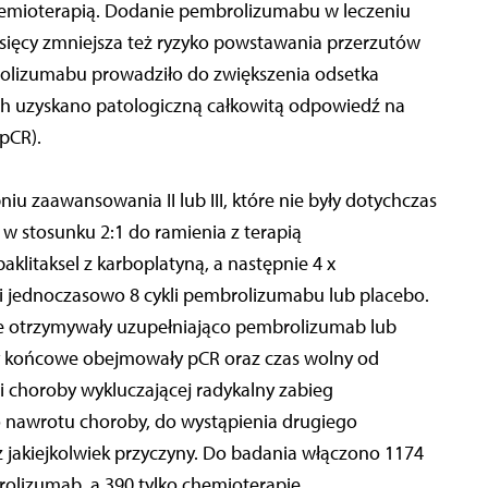
emioterapią. Dodanie pembrolizumabu w leczeniu
sięcy zmniejsza też ryzyko powstawania przerzutów
olizumabu prowadziło do zwiększenia odsetka
rych uzyskano patologiczną całkowitą odpowiedź na
pCR).
u zaawansowania II lub III, które nie były dotychczas
 w stosunku 2:1 do ramienia z terapią
klitaksel z karboplatyną, a następnie 4 x
 i jednoczasowo 8 cykli pembrolizumabu lub placebo.
e otrzymywały uzupełniająco pembrolizumab lub
ty końcowe obejmowały pCR oraz czas wolny od
i choroby wykluczającej radykalny zabieg
o nawrotu choroby, do wystąpienia drugiego
jakiejkolwiek przyczyny. Do badania włączono 1174
olizumab, a 390 tylko chemioterapię.