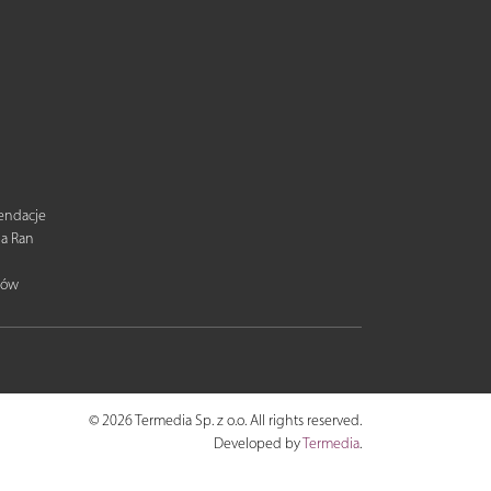
mendacje
ia Ran
tów
© 2026 Termedia Sp. z o.o. All rights reserved.
Developed by
Termedia
.