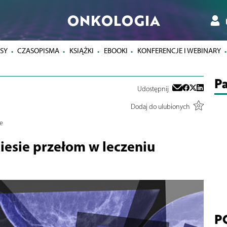
ONKOLOGIA
SY
CZASOPISMA
KSIĄŻKI
EBOOKI
KONFERENCJE I WEBINARY
Pa
Udostępnij
Dodaj do ulubionych
e
esie przełom w leczeniu
P