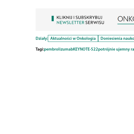
Działy:
Aktualności w Onkologia
Doniesienia nauk
Tagi:
pembrolizumab
KEYNOTE-522
potrójnie ujemny ra