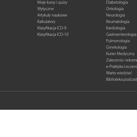
Moje kursy i quizy
Diabetologia
Wytyczne
Onkologia
Artykuły naukowe
Neurologia
Kalkulatory
Reumatologia
Klasyfikacja ICD-9
Kardiologia
Klasyfikacja ICD-10
Gastroenterologia
Pulmonologia
Ginekologia
Kurier Medyczny
Zalecenia i reko
e-Praktyka Leczen
Warto wiedzieć
Biblioteka podcas