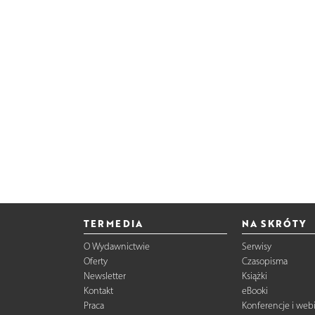
TERMEDIA
NA SKRÓTY
O Wydawnictwie
Serwisy
Oferty
Czasopisma
Newsletter
Książki
Kontakt
eBooki
Praca
Konferencje i web