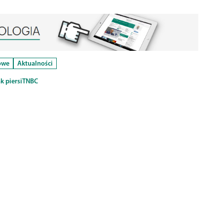
owe
Aktualności
k piersi
TNBC