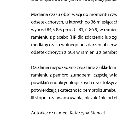
Mediana czasu obserwacji do momentu czwar
odsetek chorych, u których po 36 miesiącac
wynosił 84,5 (95 proc. CI 81,7–86,9) w rami
ramieniu z placebo (HR dla zdarzenia lub zgo
mediany czasu wolnego od zdarzeń obserw
odsetek chorych z pCR w ramieniu z pembro
Działania niepożądane związane z układem
ramieniu z pembrolizumabem i częściej w f
powikłań endokrynologicznych oraz toksycz
potwierdzają skuteczność pembrolizumabu w
III stopniu zaawansowania, niezależnie od e
Autorka: dr n. med. Katarzyna Stencel