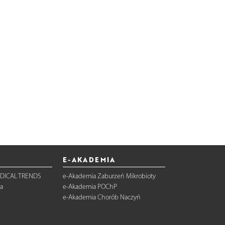
E-AKADEMIA
DICAL TRENDS
e-Akademia Zaburzeń Mikrobioty
a
e-Akademia POChP
e-Akademia Chorób Naczyń