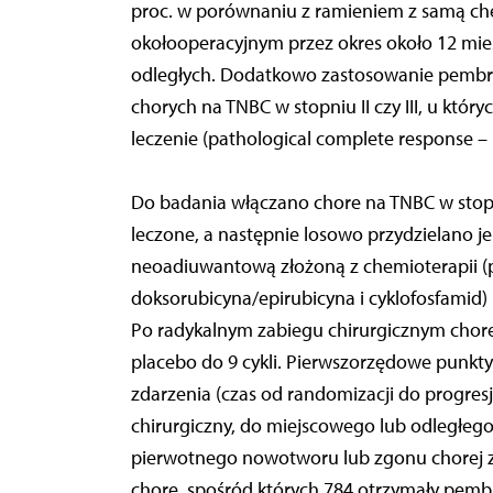
proc. w porównaniu z ramieniem z samą ch
okołooperacyjnym przez okres około 12 mie
odległych. Dodatkowo zastosowanie pembr
chorych na TNBC w stopniu II czy III, u któ
leczenie (pathological complete response – 
Do badania włączano chore na TNBC w stopni
leczone, a następnie losowo przydzielano je
neoadiuwantową złożoną z chemioterapii (pa
doksorubicyna/epirubicyna i cyklofosfamid)
Po radykalnym zabiegu chirurgicznym chor
placebo do 9 cykli. Pierwszorzędowe punk
zdarzenia (czas od randomizacji do progresj
chirurgiczny, do miejscowego lub odległeg
pierwotnego nowotworu lub zgonu chorej z 
chore, spośród których 784 otrzymały pembr