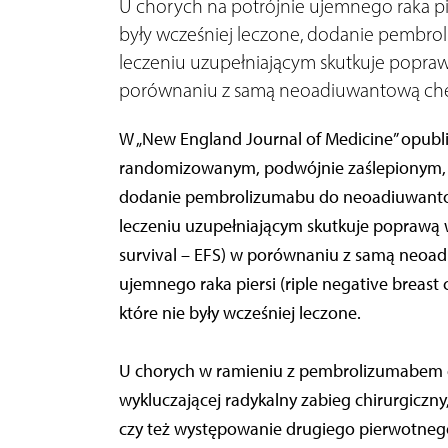
U chorych na potrójnie ujemnego raka pier
były wcześniej leczone, dodanie pembr
leczeniu uzupełniającym skutkuje popraw
porównaniu z samą neoadiuwantową che
W „New England Journal of Medicine” opub
randomizowanym, podwójnie zaślepionym, k
dodanie pembrolizumabu do neoadiuwantow
leczeniu uzupełniającym skutkuje poprawą w
survival – EFS) w porównaniu z samą neoad
ujemnego raka piersi (riple negative breast 
które nie były wcześniej leczone.
U chorych w ramieniu z pembrolizumabem o
wykluczającej radykalny zabieg chirurgiczn
czy też występowanie drugiego pierwotnego 