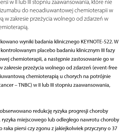
si w II lub III stopniu zaawansowania, które nie
olizumabu do neoadiuwantowej chemioterapii w
ą w zakresie przeżycia wolnego od zdarzeń w
mioterapią.
likowano wyniki badania klinicznego KEYNOTE-522. W
ontrolowanym placebo badaniu klinicznym III fazy
ej chemioterapii, a następnie zastosowanie go w
 zakresie przeżycia wolnego od zdarzeń (event-free
iuwantową chemioterapią u chorych na potrójnie
cancer – TNBC) w II lub III stopniu zaawansowania,
bserwowano redukcję ryzyka progresji choroby
y, ryzyka miejscowego lub odległego nawrotu choroby
raka piersi czy zgonu z jakiejkolwiek przyczyny o 37