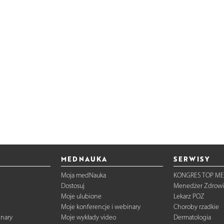
MEDNAUKA
SERWISY
Moja medNauka
KONGRES TOP ME
Dostosuj
Menedżer Zdrowi
Moje ulubione
Lekarz POZ
Moje konferencje i webinary
Choroby rzadkie
inary
Moje wykłady video
Dermatologia