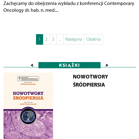
Zachęcamy do obejrzenia wykładu z konferencji Contemporary
Oncology dr. hab. n. med....
1
2
3
...
Następna
Ostatnia
<
>
KSIĄŻKI
NOWOTWORY
ŚRÓDPIERSIA