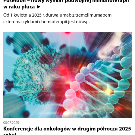
Poseidon – nowy wymiar podwójnej immunoterapii
w raku płuca ►
Od 1 kwietnia 2025 r. durwalumab z tremelimumabem i
czterema cyklami chemioterapii jest nową...
08.07.2025
Konferencje dla onkologów w drugim półroczu 2025
roku!