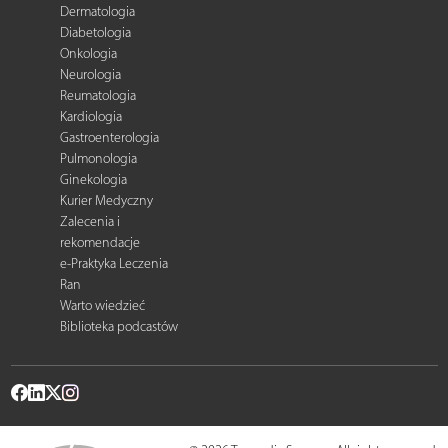
Dermatologia
Diabetologia
Onkologia
Neurologia
Reumatologia
Kardiologia
Gastroenterologia
Pulmonologia
Ginekologia
Kurier Medyczny
Zalecenia i
rekomendacje
e-Praktyka Leczenia
Ran
Warto wiedzieć
Biblioteka podcastów