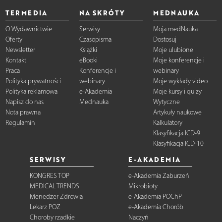
TERMEDIA
NA SKRÓTY
MEDNAUKA
O Wydawnictwie
Serwisy
Moja medNauka
Oferty
Czasopisma
Dostosuj
Newsletter
Książki
Moje ulubione
Kontakt
eBooki
Moje konferencje i
Praca
Konferencje i
webinary
Polityka prywatności
webinary
Moje wykłady video
Polityka reklamowa
e-Akademia
Moje kursy i quizy
Napisz do nas
Mednauka
Wytyczne
Nota prawna
Artykuły naukowe
Regulamin
Kalkulatory
Klasyfikacja ICD-9
Klasyfikacja ICD-10
SERWISY
E-AKADEMIA
KONGRES TOP
e-Akademia Zaburzeń
MEDICAL TRENDS
Mikrobioty
Menedżer Zdrowia
e-Akademia POChP
Lekarz POZ
e-Akademia Chorób
Choroby rzadkie
Naczyń