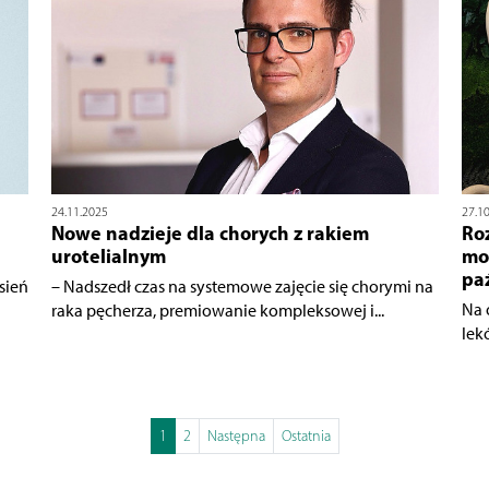
24.11.2025
27.1
Nowe nadzieje dla chorych z rakiem
Roz
urotelialnym
mo
pa
sień
– Nadszedł czas na systemowe zajęcie się chorymi na
Na 
raka pęcherza, premiowanie kompleksowej i...
lek
1
2
Następna
Ostatnia