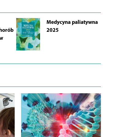
Medycyna paliatywna
AB
chorób
2025
Łu
 w
i 
Wy