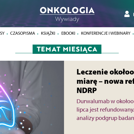
ONKOLOGIA
Wywiady
SY
CZASOPISMA
KSIĄŻKI
EBOOKI
KONFERENCJE I WEBINARY
TEMAT MIESIĄCA
Leczenie okołoo
miarę – nowa r
NDRP
Durwalumab w okołoope
lipca jest refundowan
analizy podgrup bada