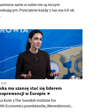
namiona same w sobie nie są niczym
pokojącym. Przeciętnie każdy z nas ma ich ok.
.
2.2026
ska ma szansę stać się liderem
koprewencji w Europie ►
ka Košir z The Swedish Institute for
lth Economics przedstawiła „Menedżerowi...