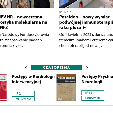
5
04.06.2025
HPV HR – nowoczesna
Poseidon – nowy wymiar
ostyka molekularna na
podwójnej immunoterapii
 NFZ
raku płuca ►
u Narodowy Fundusz Zdrowia
Od 1 kwietnia 2025 r. durwalum
zął finansowanie badań w
tremelimumabem i czterema cy
profilaktyki...
chemioterapii jest nową...
<
>
CZASOPISMA
Postępy w Kardiologii
Postępy Psychiat
Interwencyjnej
Neurologii
IF 1.5
IF 2
MNISW 70
MNISW 40