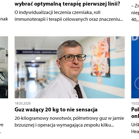
wybrać optymalną terapię pierwszej linii?
– Z
O indywidualizacji leczenia czerniaka, roli
nie
dnak
immunoterapii i terapii celowanych oraz znaczeniu...
40,..
10.0
18.03.2026
Pol
Guz ważący 20 kg to nie sensacja
on
20-kilogramowy nowotwór, półmetrowy guz w jamie
we
Urš
brzusznej i operacja wymagająca zespołu kilku...
.
Hea