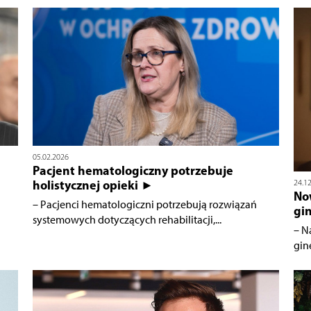
05.02.2026
Pacjent hematologiczny potrzebuje
holistycznej opieki ►
24.1
No
j
– Pacjenci hematologiczni potrzebują rozwiązań
gi
systemowych dotyczących rehabilitacji,...
– N
gin