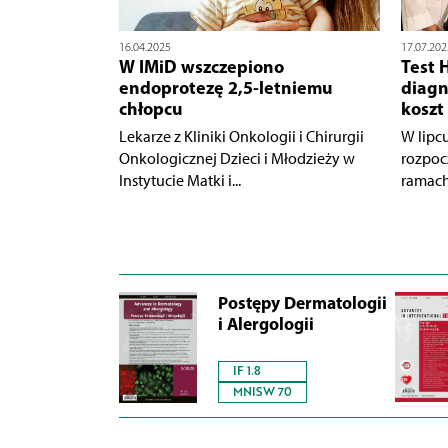
16.04.2025
17.07.202
W IMiD wszczepiono
Test 
endoprotezę 2,5-letniemu
diagn
chłopcu
koszt
Lekarze z Kliniki Onkologii i Chirurgii
W lipc
Onkologicznej Dzieci i Młodzieży w
rozpoc
Instytucie Matki i...
ramach 
Postępy Dermatologii
i Alergologii
IF 1.8
MNISW 70