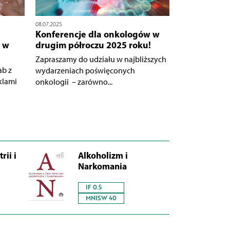
08.07.2025
Konferencje dla onkologów w
 w
drugim półroczu 2025 roku!
Zapraszamy do udziału w najbliższych
ab z
wydarzeniach poświęconych
klami
onkologii – zarówno...
rii i
Alkoholizm i
Narkomania
IF 0.5
MNISW 40