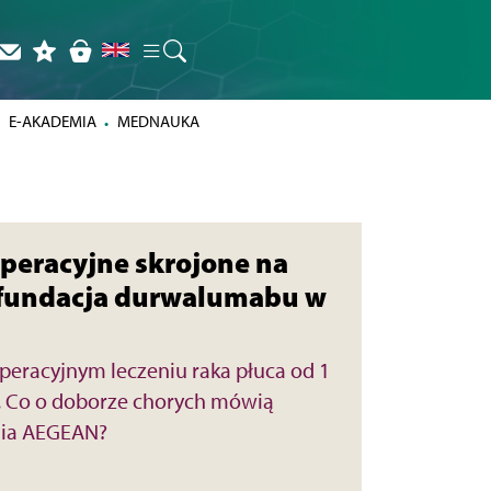
E-AKADEMIA
MEDNAUKA
peracyjne skrojone na
efundacja durwalumabu w
racyjnym leczeniu raka płuca od 1
y. Co o doborze chorych mówią
nia AEGEAN?