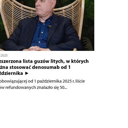
0.2025
szerzona lista guzów litych, w których
żna stosować denosumab od 1
ździernika ►
obowiązującej od 1 października 2025 r. liście
ów refundowanych znalazło się 50...