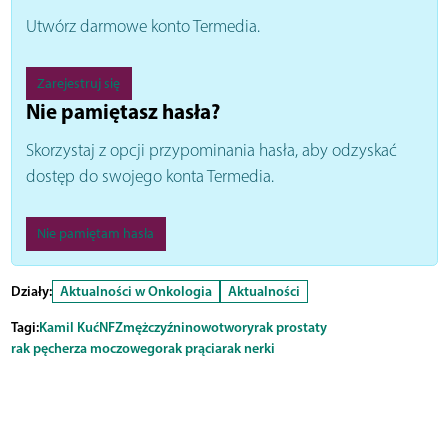
Utwórz darmowe konto Termedia.
Zarejestruj się
Nie pamiętasz hasła?
Skorzystaj z opcji przypominania hasła, aby odzyskać
dostęp do swojego konta Termedia.
Nie pamiętam hasła
Działy:
Aktualności w Onkologia
Aktualności
Tagi:
Kamil Kuć
NFZ
mężczyźni
nowotwory
rak prostaty
rak pęcherza moczowego
rak prącia
rak nerki