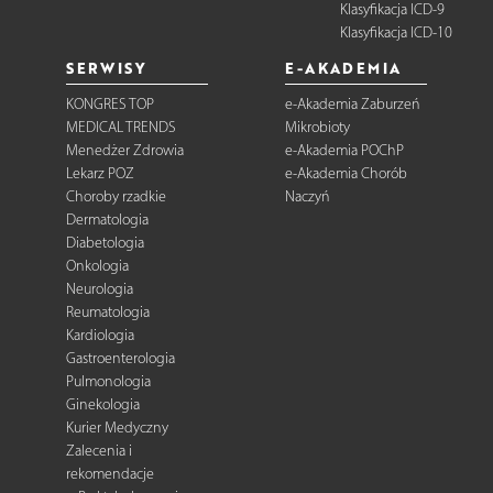
Klasyfikacja ICD-9
Klasyfikacja ICD-10
SERWISY
E-AKADEMIA
KONGRES TOP
e-Akademia Zaburzeń
MEDICAL TRENDS
Mikrobioty
Menedżer Zdrowia
e-Akademia POChP
Lekarz POZ
e-Akademia Chorób
Choroby rzadkie
Naczyń
Dermatologia
Diabetologia
Onkologia
Neurologia
Reumatologia
Kardiologia
Gastroenterologia
Pulmonologia
Ginekologia
Kurier Medyczny
Zalecenia i
rekomendacje