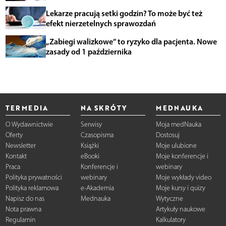
Lekarze pracują setki godzin? To może być też
efekt nierzetelnych sprawozdań
„Zabiegi walizkowe” to ryzyko dla pacjenta. Nowe
zasady od 1 października
TERMEDIA
NA SKRÓTY
MEDNAUKA
O Wydawnictwie
Serwisy
Moja medNauka
Oferty
Czasopisma
Dostosuj
Newsletter
Książki
Moje ulubione
Kontakt
eBooki
Moje konferencje i
Praca
Konferencje i
webinary
Polityka prywatności
webinary
Moje wykłady video
Polityka reklamowa
e-Akademia
Moje kursy i quizy
Napisz do nas
Mednauka
Wytyczne
Nota prawna
Artykuły naukowe
Regulamin
Kalkulatory