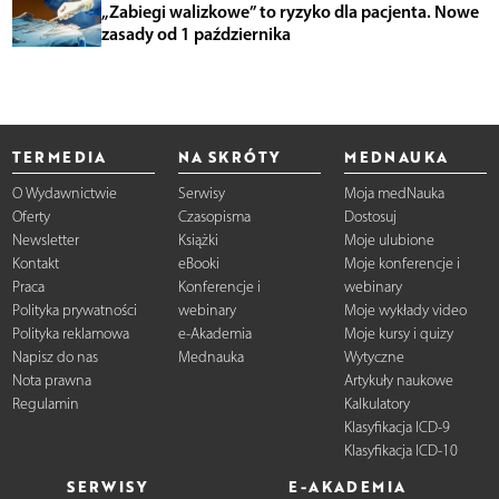
„Zabiegi walizkowe” to ryzyko dla pacjenta. Nowe
zasady od 1 października
TERMEDIA
NA SKRÓTY
MEDNAUKA
O Wydawnictwie
Serwisy
Moja medNauka
Oferty
Czasopisma
Dostosuj
Newsletter
Książki
Moje ulubione
Kontakt
eBooki
Moje konferencje i
Praca
Konferencje i
webinary
Polityka prywatności
webinary
Moje wykłady video
Polityka reklamowa
e-Akademia
Moje kursy i quizy
Napisz do nas
Mednauka
Wytyczne
Nota prawna
Artykuły naukowe
Regulamin
Kalkulatory
Klasyfikacja ICD-9
Klasyfikacja ICD-10
SERWISY
E-AKADEMIA