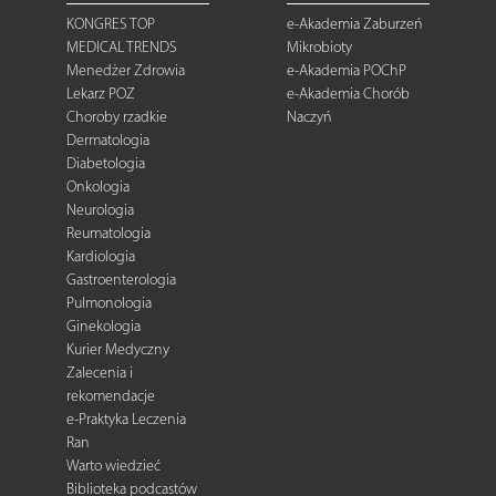
KONGRES TOP
e-Akademia Zaburzeń
MEDICAL TRENDS
Mikrobioty
Menedżer Zdrowia
e-Akademia POChP
Lekarz POZ
e-Akademia Chorób
Choroby rzadkie
Naczyń
Dermatologia
Diabetologia
Onkologia
Neurologia
Reumatologia
Kardiologia
Gastroenterologia
Pulmonologia
Ginekologia
Kurier Medyczny
Zalecenia i
rekomendacje
e-Praktyka Leczenia
Ran
Warto wiedzieć
Biblioteka podcastów