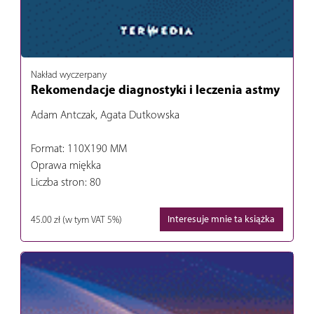
Nakład wyczerpany
Rekomendacje diagnostyki i leczenia astmy
Adam Antczak, Agata Dutkowska
Format: 110X190 MM
Oprawa miękka
Liczba stron: 80
45.00 zł
(w tym VAT 5%)
Interesuje mnie ta książka