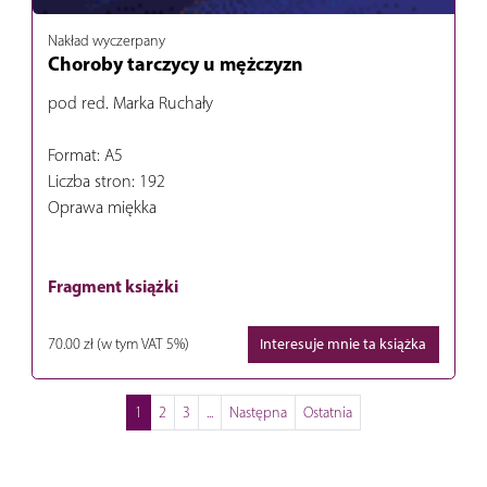
Nakład wyczerpany
Choroby tarczycy u mężczyzn
pod red. Marka Ruchały
Format: A5
Liczba stron: 192
Oprawa miękka
Fragment książki
70.00 zł
(w tym VAT 5%)
Interesuje mnie ta książka
1
2
3
...
Następna
Ostatnia