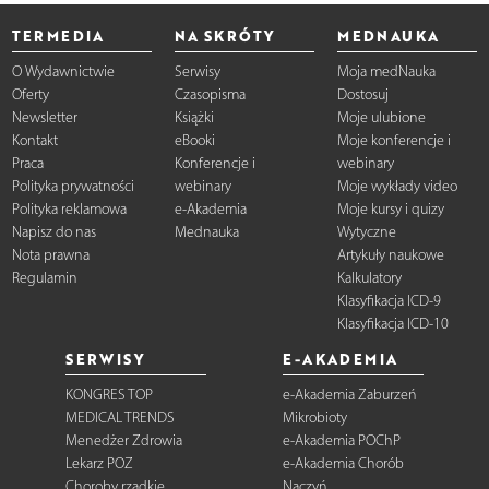
TERMEDIA
NA SKRÓTY
MEDNAUKA
O Wydawnictwie
Serwisy
Moja medNauka
Oferty
Czasopisma
Dostosuj
Newsletter
Książki
Moje ulubione
Kontakt
eBooki
Moje konferencje i
Praca
Konferencje i
webinary
Polityka prywatności
webinary
Moje wykłady video
Polityka reklamowa
e-Akademia
Moje kursy i quizy
Napisz do nas
Mednauka
Wytyczne
Nota prawna
Artykuły naukowe
Regulamin
Kalkulatory
Klasyfikacja ICD-9
Klasyfikacja ICD-10
SERWISY
E-AKADEMIA
KONGRES TOP
e-Akademia Zaburzeń
MEDICAL TRENDS
Mikrobioty
Menedżer Zdrowia
e-Akademia POChP
Lekarz POZ
e-Akademia Chorób
Choroby rzadkie
Naczyń