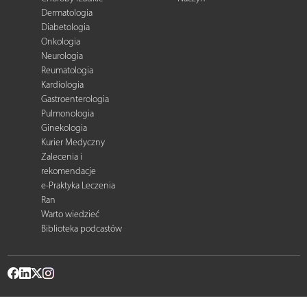
Dermatologia
Diabetologia
Onkologia
Neurologia
Reumatologia
Kardiologia
Gastroenterologia
Pulmonologia
Ginekologia
Kurier Medyczny
Zalecenia i
rekomendacje
e-Praktyka Leczenia
Ran
Warto wiedzieć
Biblioteka podcastów