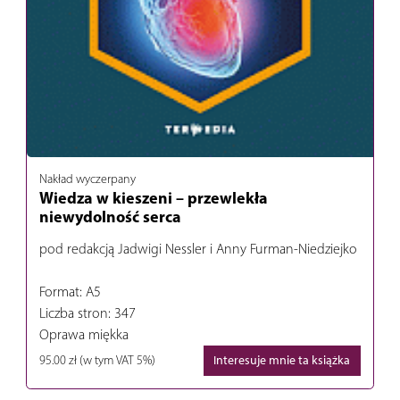
Nakład wyczerpany
Wiedza w kieszeni – przewlekła
niewydolność serca
pod redakcją Jadwigi Nessler i Anny Furman-Niedziejko
Format: A5
Liczba stron: 347
Oprawa miękka
95.00 zł
(w tym VAT 5%)
Interesuje mnie ta książka