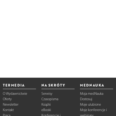
TERMEDIA
NA SKRÓTY
MEDNAUKA
O Wydawnictwie
Serwisy
Moja medNauka
Oferty
Czasopisma
Dostosuj
Newsletter
Książki
Moje ulubione
Kontakt
eBooki
Moje konferencje i
Praca
Konferencje i
webinary