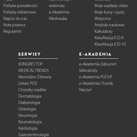
Polityka prywatności
webinary
Moje wykłady video
Polityka reklamowa
e-Akademia
Moje kursy i quizy
Napisz do nas
Mednauka
Wytyczne
Nota prawna
Artykuły naukowe
Regulamin
Kalkulatory
Klasyfikacja ICD-9
Klasyfikacja ICD-10
SERWISY
E-AKADEMIA
KONGRES TOP
e-Akademia Zaburzeń
MEDICAL TRENDS
Mikrobioty
Menedżer Zdrowia
e-Akademia POChP
Lekarz POZ
e-Akademia Chorób
Choroby rzadkie
Naczyń
Dermatologia
Diabetologia
Onkologia
Neurologia
Reumatologia
Kardiologia
Gastroenterologia