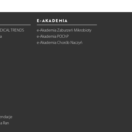
E-AKADEMIA
DICAL TRENDS
e-Akademia Zaburzeń Mikrobioty
a
e-Akademia POChP
e-Akademia Chorób Naczyń
mendacje
ia Ran