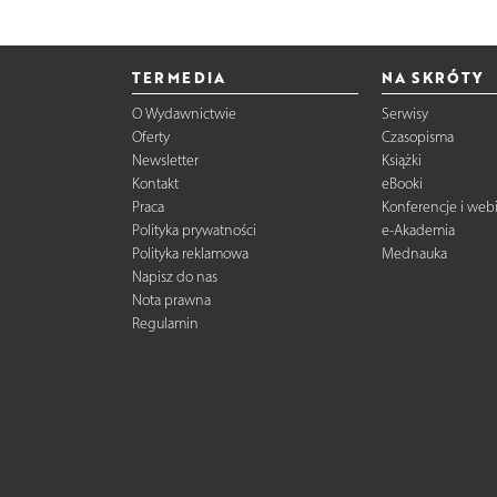
TERMEDIA
NA SKRÓTY
O Wydawnictwie
Serwisy
Oferty
Czasopisma
Newsletter
Książki
Kontakt
eBooki
Praca
Konferencje i web
Polityka prywatności
e-Akademia
Polityka reklamowa
Mednauka
Napisz do nas
Nota prawna
Regulamin