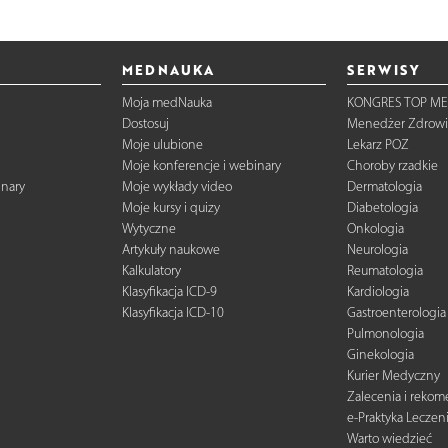
MEDNAUKA
SERWISY
Moja medNauka
KONGRES TOP ME
Dostosuj
Menedżer Zdrowi
Moje ulubione
Lekarz POZ
Moje konferencje i webinary
Choroby rzadkie
inary
Moje wykłady video
Dermatologia
Moje kursy i quizy
Diabetologia
Wytyczne
Onkologia
Artykuły naukowe
Neurologia
Kalkulatory
Reumatologia
Klasyfikacja ICD-9
Kardiologia
Klasyfikacja ICD-10
Gastroenterologia
Pulmonologia
Ginekologia
Kurier Medyczny
Zalecenia i reko
e-Praktyka Leczen
Warto wiedzieć