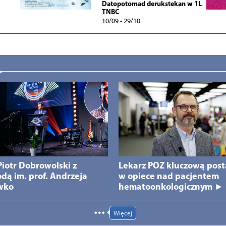
Datopotomad derukstekan w 1L
TNBC
10/09 - 29/10
 Piotr Dobrowolski z
Lekarz POZ kluczową post
dą im. prof. Andrzeja
w opiece nad pacjentem
wko
hematoonkologicznym ►
Więcej