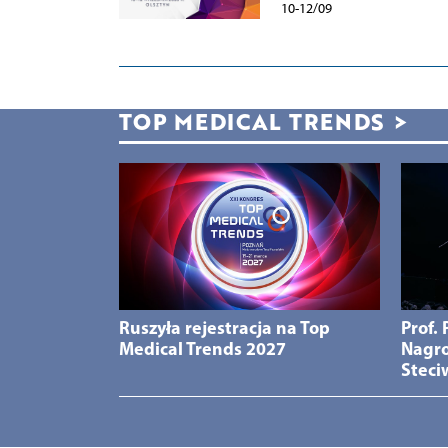
10-12/09
TOP MEDICAL TRENDS
>
Ruszyła rejestracja na Top
Prof.
Medical Trends 2027
Nagro
Steci