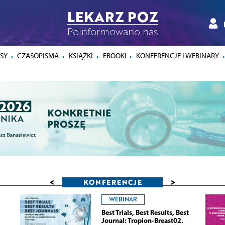
LEKARZ POZ
Poinformowano nas
SY
CZASOPISMA
KSIĄŻKI
EBOOKI
KONFERENCJE I WEBINARY
<
>
KONFERENCJE
WEBINAR
Best Trials, Best Results, Best
Journal: Tropion-Breast02.