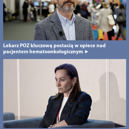
Lekarz POZ kluczową postacią w opiece nad
pacjentem hematoonkologicznym ►