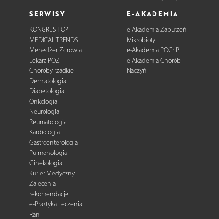
SERWISY
E-AKADEMIA
KONGRES TOP
e-Akademia Zaburzeń
MEDICAL TRENDS
Mikrobioty
Menedżer Zdrowia
e-Akademia POChP
Lekarz POZ
e-Akademia Chorób
Choroby rzadkie
Naczyń
Dermatologia
Diabetologia
Onkologia
Neurologia
Reumatologia
Kardiologia
Gastroenterologia
Pulmonologia
Ginekologia
Kurier Medyczny
Zalecenia i
rekomendacje
e-Praktyka Leczenia
Ran