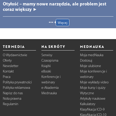
Otyłość – mamy nowe narzędzia, ale problem jest
coraz większy ►
Więcej
TERMEDIA
NA SKRÓTY
MEDNAUKA
O Wydawnictwie
Serwisy
Moja medNauka
Oferty
Czasopisma
Dostosuj
Newsletter
Książki
Moje ulubione
Kontakt
eBooki
Moje konferencje i
Praca
Konferencje i
webinary
Polityka prywatności
webinary
Moje wykłady video
Polityka reklamowa
e-Akademia
Moje kursy i quizy
Napisz do nas
Mednauka
Wytyczne
Nota prawna
Artykuły naukowe
Regulamin
Kalkulatory
Klasyfikacja ICD-9
Klasyfikacja ICD-10