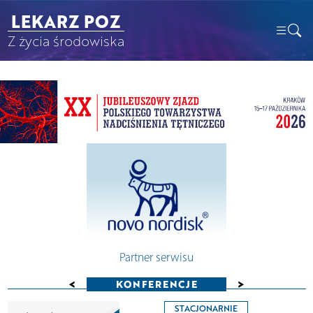
LEKARZ POZ
Z życia środowiska
Partner serwisu
<
>
KONFERENCJE
STACJONARNIE