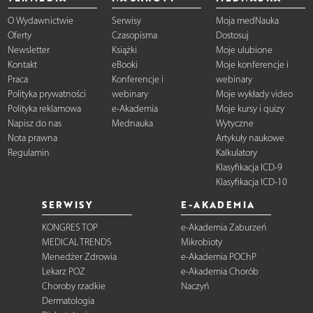
O Wydawnictwie
Serwisy
Moja medNauka
Oferty
Czasopisma
Dostosuj
Newsletter
Książki
Moje ulubione
Kontakt
eBooki
Moje konferencje i
Praca
Konferencje i
webinary
Polityka prywatności
webinary
Moje wykłady video
Polityka reklamowa
e-Akademia
Moje kursy i quizy
Napisz do nas
Mednauka
Wytyczne
Nota prawna
Artykuły naukowe
Regulamin
Kalkulatory
Klasyfikacja ICD-9
Klasyfikacja ICD-10
SERWISY
E-AKADEMIA
KONGRES TOP
e-Akademia Zaburzeń
MEDICAL TRENDS
Mikrobioty
Menedżer Zdrowia
e-Akademia POChP
Lekarz POZ
e-Akademia Chorób
Choroby rzadkie
Naczyń
Dermatologia