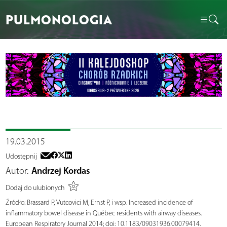
PULMONOLOGIA
19.03.2015
Udostępnij
Autor:
Andrzej Kordas
Dodaj do ulubionych
Źródło:
Brassard P, Vutcovici M, Ernst P, i wsp. Increased incidence of
inflammatory bowel disease in Québec residents with airway diseases.
European Respiratory Journal 2014; doi: 10.1183/09031936.00079414.