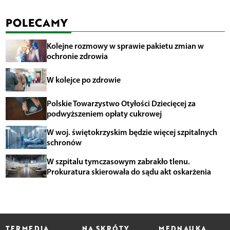
POLECAMY
Kolejne rozmowy w sprawie pakietu zmian w
ochronie zdrowia
W kolejce po zdrowie
Polskie Towarzystwo Otyłości Dziecięcej za
podwyższeniem opłaty cukrowej
W woj. świętokrzyskim będzie więcej szpitalnych
schronów
W szpitalu tymczasowym zabrakło tlenu.
Prokuratura skierowała do sądu akt oskarżenia
TERMEDIA
NA SKRÓTY
MEDNAUKA