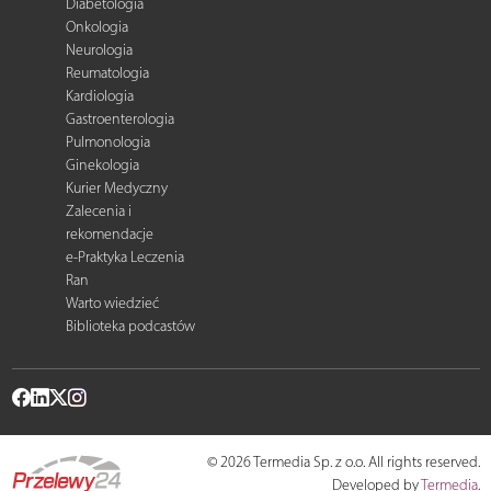
Diabetologia
Onkologia
Neurologia
Reumatologia
Kardiologia
Gastroenterologia
Pulmonologia
Ginekologia
Kurier Medyczny
Zalecenia i
rekomendacje
e-Praktyka Leczenia
Ran
Warto wiedzieć
Biblioteka podcastów
© 2026 Termedia Sp. z o.o. All rights reserved.
Developed by
Termedia
.