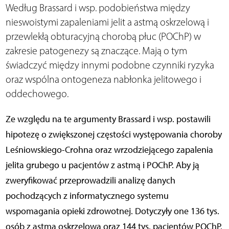
Według Brassard i wsp. podobieństwa między
nieswoistymi zapaleniami jelit a astmą oskrzelową i
przewlekłą obturacyjną chorobą płuc (POChP) w
zakresie patogenezy są znaczące. Mają o tym
świadczyć między innymi podobne czynniki ryzyka
oraz wspólna ontogeneza nabłonka jelitowego i
oddechowego.
Ze względu na te argumenty Brassard i wsp. postawili
hipotezę o zwiększonej częstości występowania choroby
Leśniowskiego-Crohna oraz wrzodziejącego zapalenia
jelita grubego u pacjentów z astmą i POChP. Aby ją
zweryfikować przeprowadzili analizę danych
pochodzących z informatycznego systemu
wspomagania opieki zdrowotnej. Dotyczyły one 136 tys.
osób z astmą oskrzelową oraz 144 tys. pacjentów POChP.