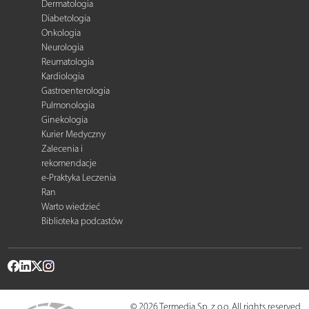
Dermatologia
Diabetologia
Onkologia
Neurologia
Reumatologia
Kardiologia
Gastroenterologia
Pulmonologia
Ginekologia
Kurier Medyczny
Zalecenia i
rekomendacje
e-Praktyka Leczenia
Ran
Warto wiedzieć
Biblioteka podcastów
© 2026 Termedia Sp. z o.o. All rights reserved.