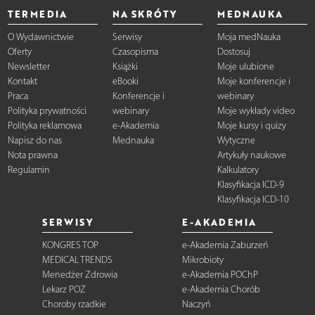
TERMEDIA
NA SKRÓTY
MEDNAUKA
O Wydawnictwie
Serwisy
Moja medNauka
Oferty
Czasopisma
Dostosuj
Newsletter
Książki
Moje ulubione
Kontakt
eBooki
Moje konferencje i
Praca
Konferencje i
webinary
Polityka prywatności
webinary
Moje wykłady video
Polityka reklamowa
e-Akademia
Moje kursy i quizy
Napisz do nas
Mednauka
Wytyczne
Nota prawna
Artykuły naukowe
Regulamin
Kalkulatory
Klasyfikacja ICD-9
Klasyfikacja ICD-10
SERWISY
E-AKADEMIA
KONGRES TOP
e-Akademia Zaburzeń
MEDICAL TRENDS
Mikrobioty
Menedżer Zdrowia
e-Akademia POChP
Lekarz POZ
e-Akademia Chorób
Choroby rzadkie
Naczyń