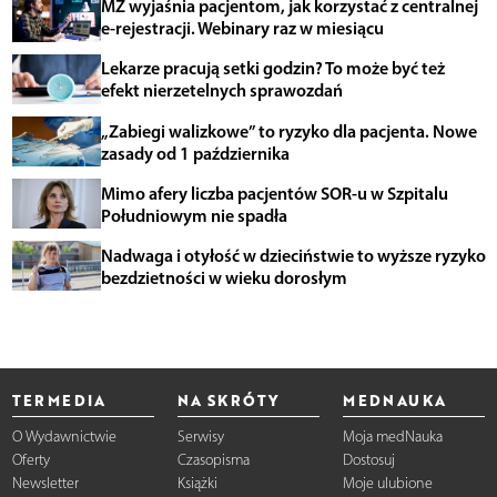
MZ wyjaśnia pacjentom, jak korzystać z centralnej
e-rejestracji. Webinary raz w miesiącu
Lekarze pracują setki godzin? To może być też
efekt nierzetelnych sprawozdań
„Zabiegi walizkowe” to ryzyko dla pacjenta. Nowe
zasady od 1 października
Mimo afery liczba pacjentów SOR-u w Szpitalu
Południowym nie spadła
Nadwaga i otyłość w dzieciństwie to wyższe ryzyko
bezdzietności w wieku dorosłym
TERMEDIA
NA SKRÓTY
MEDNAUKA
O Wydawnictwie
Serwisy
Moja medNauka
Oferty
Czasopisma
Dostosuj
Newsletter
Książki
Moje ulubione