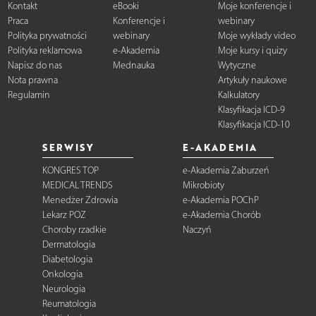
Kontakt
eBooki
Moje konferencje i
Praca
Konferencje i
webinary
Polityka prywatności
webinary
Moje wykłady video
Polityka reklamowa
e-Akademia
Moje kursy i quizy
Napisz do nas
Mednauka
Wytyczne
Nota prawna
Artykuły naukowe
Regulamin
Kalkulatory
Klasyfikacja ICD-9
Klasyfikacja ICD-10
SERWISY
E-AKADEMIA
KONGRES TOP
e-Akademia Zaburzeń
MEDICAL TRENDS
Mikrobioty
Menedżer Zdrowia
e-Akademia POChP
Lekarz POZ
e-Akademia Chorób
Choroby rzadkie
Naczyń
Dermatologia
Diabetologia
Onkologia
Neurologia
Reumatologia