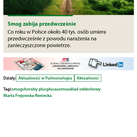
Smog zabija przedwcześnie
Co roku w Polsce około 40 tys. osób umiera
przedwcześnie z powodu narażenia na
zanieczyszczone powietrze.
Działy:
Aktualności w Pulmonologia
Aktualności
Tagi:
smog
choroby płuc
płuca
astma
układ oddechowy
Marta Frejowska-Reniecka