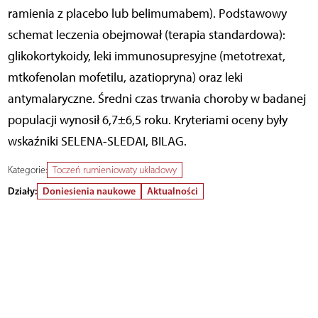
ramienia z placebo lub belimumabem). Podstawowy
schemat leczenia obejmował (terapia standardowa):
glikokortykoidy, leki immunosupresyjne (metotrexat,
mtkofenolan mofetilu, azatiopryna) oraz leki
antymalaryczne. Średni czas trwania choroby w badanej
populacji wynosił 6,7±6,5 roku. Kryteriami oceny były
wskaźniki SELENA-SLEDAI, BILAG.
Kategorie:
Toczeń rumieniowaty układowy
Działy:
Doniesienia naukowe
Aktualności