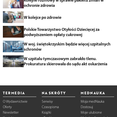
ochronie zdrowia
W kolejce po zdrowie
Polskie Towarzystwo Otyłości Dziecięcej za
podwyższeniem opłaty cukrowej
W woj. świętokrzyskim będzie więcej szpitalnych
schronów
W szpitalu tymczasowym zabrakło tlenu.
Prokuratura skierowała do sądu akt oskarżenia
TERMEDIA
NA SKRÓTY
MEDNAUKA
O Wydawnictwie
Serwisy
Moja medNauka
Oferty
Czasopisma
Dostosuj
Newsletter
Książki
Moje ulubione