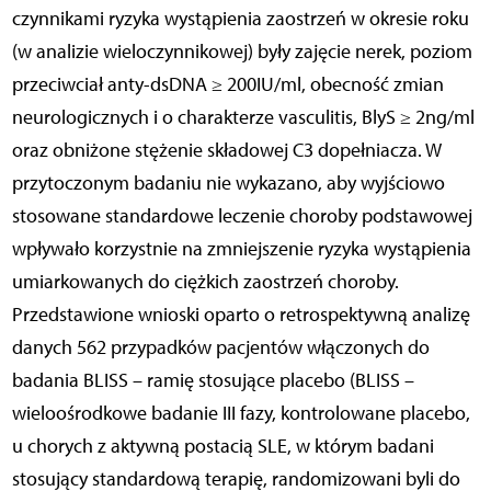
czynnikami ryzyka wystąpienia zaostrzeń w okresie roku
(w analizie wieloczynnikowej) były zajęcie nerek, poziom
przeciwciał anty-dsDNA ≥ 200IU/ml, obecność zmian
neurologicznych i o charakterze vasculitis, BlyS ≥ 2ng/ml
oraz obniżone stężenie składowej C3 dopełniacza. W
przytoczonym badaniu nie wykazano, aby wyjściowo
stosowane standardowe leczenie choroby podstawowej
wpływało korzystnie na zmniejszenie ryzyka wystąpienia
umiarkowanych do ciężkich zaostrzeń choroby.
Przedstawione wnioski oparto o retrospektywną analizę
danych 562 przypadków pacjentów włączonych do
badania BLISS – ramię stosujące placebo (BLISS –
wieloośrodkowe badanie III fazy, kontrolowane placebo,
u chorych z aktywną postacią SLE, w którym badani
stosujący standardową terapię, randomizowani byli do