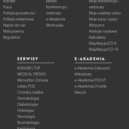
Kontakt
eBooki
Moje konferencje i
Praca
Konferencje i
webinary
Polityka prywatności
webinary
Moje wykłady video
Polityka reklamowa
e-Akademia
Moje kursy i quizy
Napisz do nas
Mednauka
Wytyczne
Nota prawna
Artykuły naukowe
Regulamin
Kalkulatory
Klasyfikacja ICD-9
Klasyfikacja ICD-10
SERWISY
E-AKADEMIA
KONGRES TOP
e-Akademia Zaburzeń
MEDICAL TRENDS
Mikrobioty
Menedżer Zdrowia
e-Akademia POChP
Lekarz POZ
e-Akademia Chorób
Choroby rzadkie
Naczyń
Dermatologia
Diabetologia
Onkologia
Neurologia
Reumatologia
Kardiologia