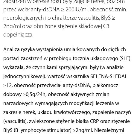
zaostrzeń w okresie roku były zajęcie nerek, poziom
przeciwciał anty-dsDNA ≥ 200IU/ml, obecność zmin
neurologicznych i o chrakterze vasculitis, BlyS ≥
2ng/ml oraz obniżone stężenie składowej C3
dopełniacza.
Analiza ryzyka wystąpienia umiarkowanych do ciężkich
postaci zaostrzeń w przebiegu tocznia układowego (SLE)
wykazała, że czynnikami sprzyjającymi były (w analizie
jednoczynnikowej): wartość wskaźnika SELENA-SLEDAI
≥12, obecność przeciwciał anty-dsDNA, białkomocz
dobowy ≥0,5g/24h, obecność aktywnych zmian
narządowych wymagających modyfikacji leczenia w
zakresie nerek, układu krwiotwórczego, zapalenie naczyń
(vasculitis), zwiększone stężenie białka CRP oraz stężenie
BlyS (B lymphocyte stimulator) ≥2ng/ml. Niezależnymi