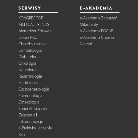
SERWISY
E-AKADEMIA
KONGRES TOP
e-Akademia Zaburzeń
MEDICAL TRENDS
Mikrobioty
Menedżer Zdrowia
e-Akademia POChP
Lekarz POZ
e-Akademia Chorób
Choroby rzadkie
Naczyń
Dermatologia
Diabetologia
Onkologia
Neurologia
Reumatologia
Kardiologia
Gastroenterologia
Pulmonologia
Ginekologia
Kurier Medyczny
Zalecenia i
rekomendacje
e-Praktyka Leczenia
Ran