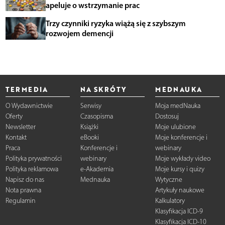
apeluje o wstrzymanie prac
Trzy czynniki ryzyka wiążą się z szybszym
rozwojem demencji
TERMEDIA
NA SKRÓTY
MEDNAUKA
O Wydawnictwie
Serwisy
Moja medNauka
Oferty
Czasopisma
Dostosuj
Newsletter
Książki
Moje ulubione
Kontakt
eBooki
Moje konferencje i
Praca
Konferencje i
webinary
Polityka prywatności
webinary
Moje wykłady video
Polityka reklamowa
e-Akademia
Moje kursy i quizy
Napisz do nas
Mednauka
Wytyczne
Nota prawna
Artykuły naukowe
Regulamin
Kalkulatory
Klasyfikacja ICD-9
Klasyfikacja ICD-10