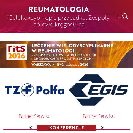
REUMATOLOGIA
Celekoksyb - opis przypadku, Zespoły
bólowe kręgosłupa
Partner Serwisu
Partner Serwisu
<
>
KONFERENCJE