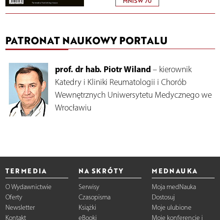
MNISW 70
PATRONAT NAUKOWY PORTALU
prof. dr hab. Piotr Wiland
– kierownik
Katedry i Kliniki Reumatologii i Chorób
Wewnętrznych Uniwersytetu Medycznego we
Wrocławiu
TERMEDIA
NA SKRÓTY
MEDNAUKA
O Wydawnictwie
Serwisy
Moja medNauka
Oferty
Czasopisma
Dostosuj
Newsletter
Książki
Moje ulubione
Kontakt
eBooki
Moje konferencje i