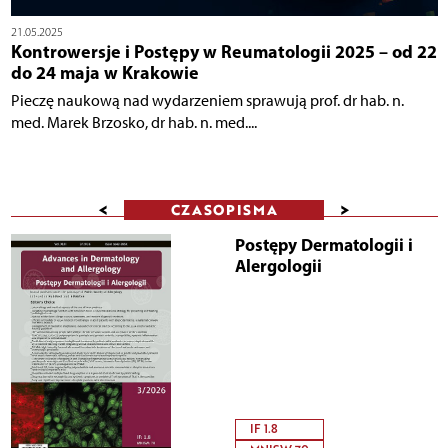
21.05.2025
Kontrowersje i Postępy w Reumatologii 2025 – od 22
do 24 maja w Krakowie
Pieczę naukową nad wydarzeniem sprawują prof. dr hab. n.
med. Marek Brzosko, dr hab. n. med....
<
>
CZASOPISMA
Postępy Dermatologii i
Alergologii
IF 1.8