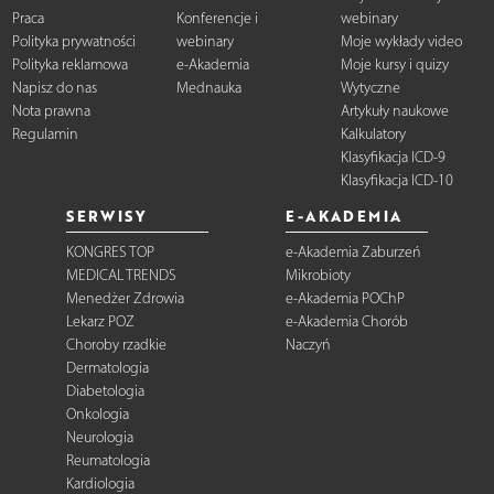
Praca
Konferencje i
webinary
Polityka prywatności
webinary
Moje wykłady video
Polityka reklamowa
e-Akademia
Moje kursy i quizy
Napisz do nas
Mednauka
Wytyczne
Nota prawna
Artykuły naukowe
Regulamin
Kalkulatory
Klasyfikacja ICD-9
Klasyfikacja ICD-10
SERWISY
E-AKADEMIA
KONGRES TOP
e-Akademia Zaburzeń
MEDICAL TRENDS
Mikrobioty
Menedżer Zdrowia
e-Akademia POChP
Lekarz POZ
e-Akademia Chorób
Choroby rzadkie
Naczyń
Dermatologia
Diabetologia
Onkologia
Neurologia
Reumatologia
Kardiologia