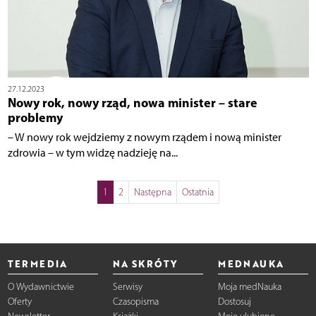
27.12.2023
Nowy rok, nowy rząd, nowa minister – stare
problemy
– W nowy rok wejdziemy z nowym rządem i nową minister
zdrowia – w tym widzę nadzieję na...
1
2
Następna
Ostatnia
TERMEDIA
NA SKRÓTY
MEDNAUKA
O Wydawnictwie
Serwisy
Moja medNauka
Oferty
Czasopisma
Dostosuj