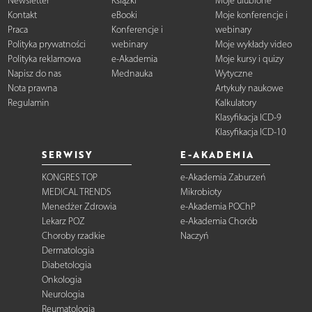
Newsletter
Książki
Moje ulubione
Kontakt
eBooki
Moje konferencje i
Praca
Konferencje i
webinary
Polityka prywatności
webinary
Moje wykłady video
Polityka reklamowa
e-Akademia
Moje kursy i quizy
Napisz do nas
Mednauka
Wytyczne
Nota prawna
Artykuły naukowe
Regulamin
Kalkulatory
Klasyfikacja ICD-9
Klasyfikacja ICD-10
SERWISY
E-AKADEMIA
KONGRES TOP
e-Akademia Zaburzeń
MEDICAL TRENDS
Mikrobioty
Menedżer Zdrowia
e-Akademia POChP
Lekarz POZ
e-Akademia Chorób
Choroby rzadkie
Naczyń
Dermatologia
Diabetologia
Onkologia
Neurologia
Reumatologia