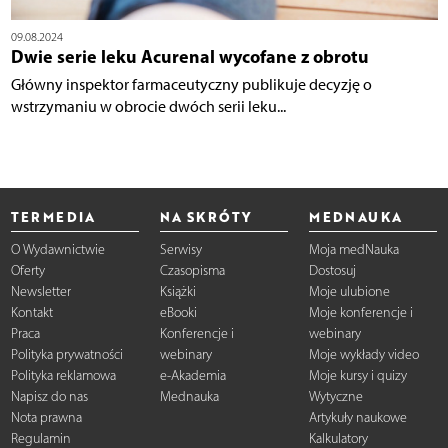
09.08.2024
Dwie serie leku Acurenal wycofane z obrotu
Główny inspektor farmaceutyczny publikuje decyzję o
wstrzymaniu w obrocie dwóch serii leku...
TERMEDIA
NA SKRÓTY
MEDNAUKA
O Wydawnictwie
Serwisy
Moja medNauka
Oferty
Czasopisma
Dostosuj
Newsletter
Książki
Moje ulubione
Kontakt
eBooki
Moje konferencje i
Praca
Konferencje i
webinary
Polityka prywatności
webinary
Moje wykłady video
Polityka reklamowa
e-Akademia
Moje kursy i quizy
Napisz do nas
Mednauka
Wytyczne
Nota prawna
Artykuły naukowe
Regulamin
Kalkulatory