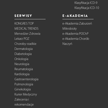
Klasyfikacja ICD-9
Klasyfikacja ICD-10
SERWISY
E-AKADEMIA
KONGRES TOP
e-Akademia Zaburzeń
MEDICAL TRENDS
Mikrobioty
Menedżer Zdrowia
e-Akademia POChP
Lekarz POZ
e-Akademia Chorób
Choroby rzadkie
Naczyń
Dermatologia
Diabetologia
Onkologia
Neurologia
Reumatologia
Kardiologia
Gastroenterologia
Pulmonologia
Ginekologia
Kurier Medyczny
Zalecenia i
rekomendacje