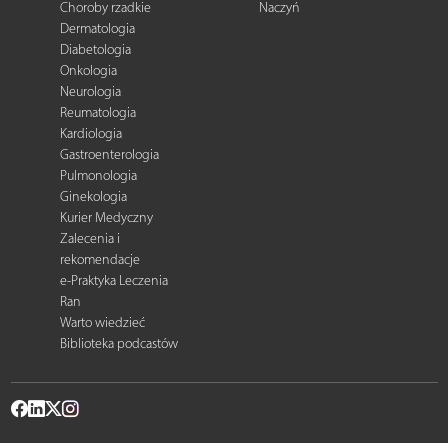
Choroby rzadkie
Naczyń
Dermatologia
Diabetologia
Onkologia
Neurologia
Reumatologia
Kardiologia
Gastroenterologia
Pulmonologia
Ginekologia
Kurier Medyczny
Zalecenia i
rekomendacje
e-Praktyka Leczenia
Ran
Warto wiedzieć
Biblioteka podcastów