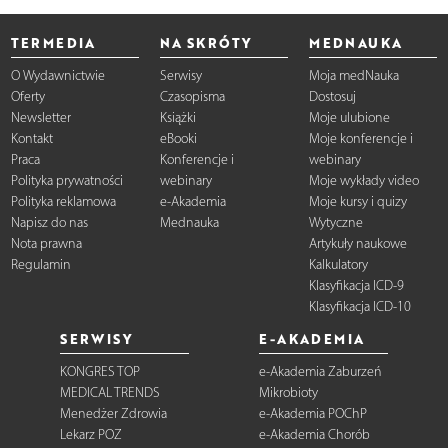
TERMEDIA
NA SKRÓTY
MEDNAUKA
O Wydawnictwie
Serwisy
Moja medNauka
Oferty
Czasopisma
Dostosuj
Newsletter
Książki
Moje ulubione
Kontakt
eBooki
Moje konferencje i
Praca
Konferencje i
webinary
Polityka prywatności
webinary
Moje wykłady video
Polityka reklamowa
e-Akademia
Moje kursy i quizy
Napisz do nas
Mednauka
Wytyczne
Nota prawna
Artykuły naukowe
Regulamin
Kalkulatory
Klasyfikacja ICD-9
Klasyfikacja ICD-10
SERWISY
E-AKADEMIA
KONGRES TOP
e-Akademia Zaburzeń
MEDICAL TRENDS
Mikrobioty
Menedżer Zdrowia
e-Akademia POChP
Lekarz POZ
e-Akademia Chorób