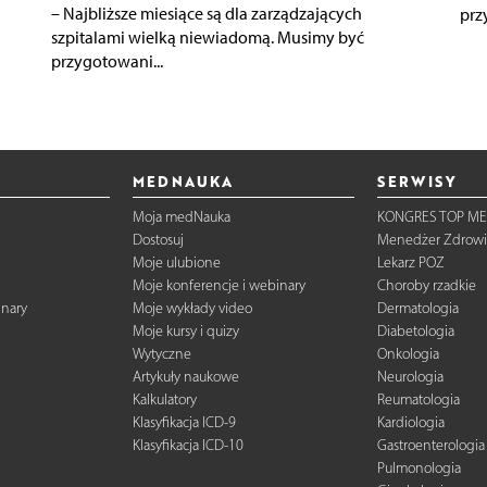
– Najbliższe miesiące są dla zarządzających
prz
szpitalami wielką niewiadomą. Musimy być
przygotowani...
MEDNAUKA
SERWISY
Moja medNauka
KONGRES TOP ME
Dostosuj
Menedżer Zdrowi
Moje ulubione
Lekarz POZ
Moje konferencje i webinary
Choroby rzadkie
inary
Moje wykłady video
Dermatologia
Moje kursy i quizy
Diabetologia
Wytyczne
Onkologia
Artykuły naukowe
Neurologia
Kalkulatory
Reumatologia
Klasyfikacja ICD-9
Kardiologia
Klasyfikacja ICD-10
Gastroenterologia
Pulmonologia