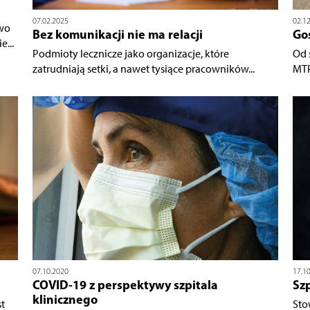
07.02.2025
02.1
wo
Bez komunikacji nie ma relacji
Go
...
Podmioty lecznicze jako organizacje, które
Od 
zatrudniają setki, a nawet tysiące pracowników...
MTP
07.10.2020
17.1
COVID-19 z perspektywy szpitala
Szp
klinicznego
t
Sto