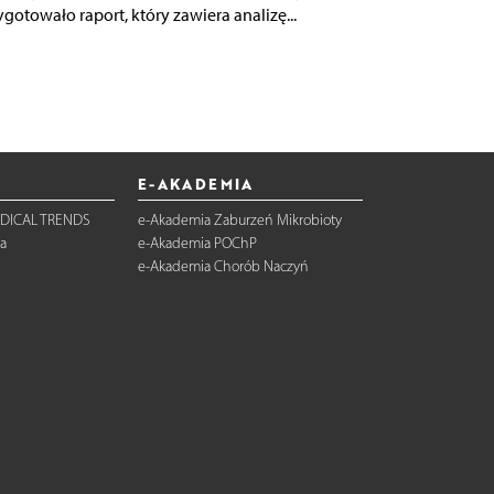
ygotowało raport, który zawiera analizę...
E-AKADEMIA
DICAL TRENDS
e-Akademia Zaburzeń Mikrobioty
a
e-Akademia POChP
e-Akademia Chorób Naczyń