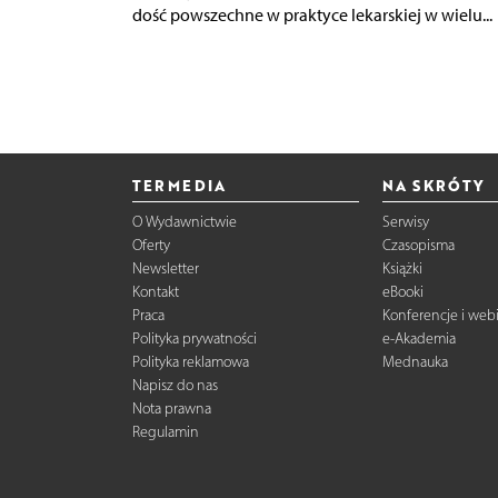
dość powszechne w praktyce lekarskiej w wielu...
TERMEDIA
NA SKRÓTY
O Wydawnictwie
Serwisy
Oferty
Czasopisma
Newsletter
Książki
Kontakt
eBooki
Praca
Konferencje i web
Polityka prywatności
e-Akademia
Polityka reklamowa
Mednauka
Napisz do nas
Nota prawna
Regulamin