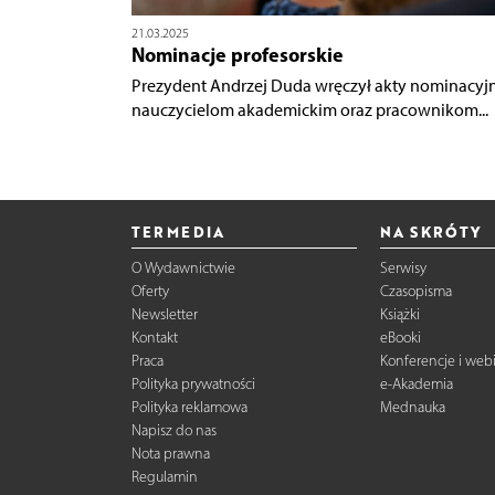
21.03.2025
Nominacje profesorskie
Prezydent Andrzej Duda wręczył akty nominacyj
nauczycielom akademickim oraz pracownikom...
TERMEDIA
NA SKRÓTY
O Wydawnictwie
Serwisy
Oferty
Czasopisma
Newsletter
Książki
Kontakt
eBooki
Praca
Konferencje i web
Polityka prywatności
e-Akademia
Polityka reklamowa
Mednauka
Napisz do nas
Nota prawna
Regulamin