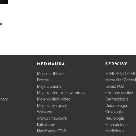
ne
MEDNAUKA
SERWISY
Moja medNauka
KONGRES TOP ME
Dostosuj
Menedżer Zdrowi
Moje ulubione
Lekarz POZ
Moje konferencje i webinary
Choroby rzadkie
inary
Moje wykłady video
Dermatologia
Moje kursy i quizy
Diabetologia
Wytyczne
Onkologia
Artykuły naukowe
Neurologia
Kalkulatory
Reumatologia
Klasyfikacja ICD-9
Kardiologia