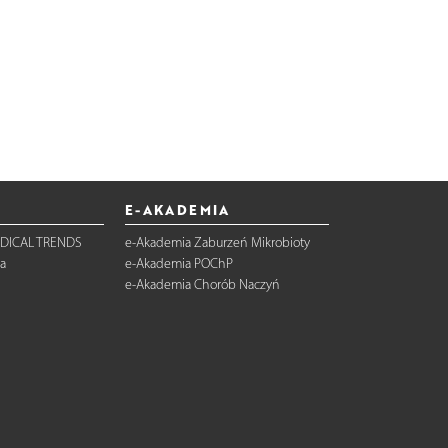
E-AKADEMIA
DICAL TRENDS
e-Akademia Zaburzeń Mikrobioty
a
e-Akademia POChP
e-Akademia Chorób Naczyń