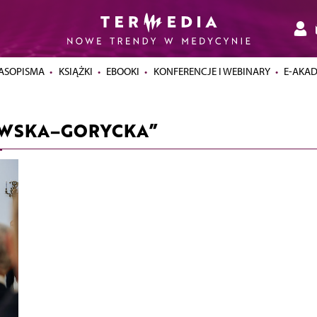
ASOPISMA
KSIĄŻKI
EBOOKI
KONFERENCJE I WEBINARY
E-AKA
OWSKA–GORYCKA”