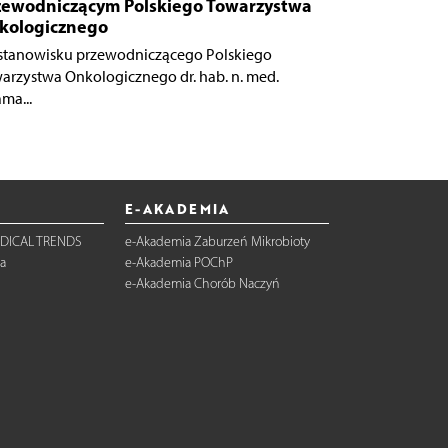
zewodniczącym Polskiego Towarzystwa
kologicznego
stanowisku przewodniczącego Polskiego
arzystwa Onkologicznego dr. hab. n. med.
ma...
E-AKADEMIA
DICAL TRENDS
e-Akademia Zaburzeń Mikrobioty
a
e-Akademia POChP
e-Akademia Chorób Naczyń