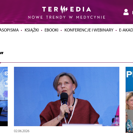
ASOPISMA
KSIĄŻKI
EBOOKI
KONFERENCJE I WEBINARY
E-AKA
”
02.06.2026