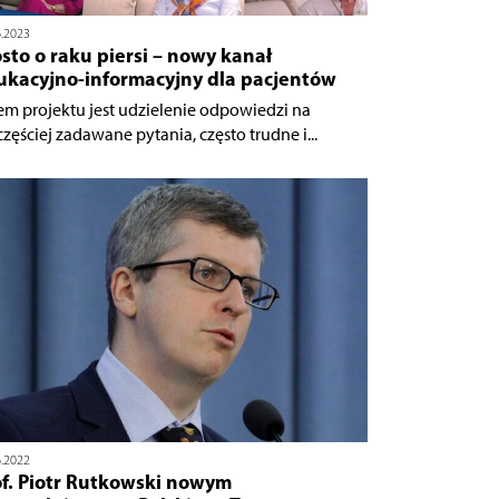
6.2023
sto o raku piersi – nowy kanał
ukacyjno-informacyjny dla pacjentów
em projektu jest udzielenie odpowiedzi na
częściej zadawane pytania, często trudne i...
6.2022
of. Piotr Rutkowski nowym