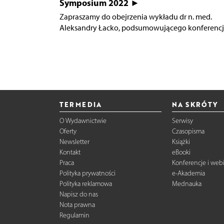
Symposium 2022 ►
Zapraszamy do obejrzenia wykładu dr n. med.
Aleksandry Łacko, podsumowującego konferencję
TERMEDIA
NA SKRÓTY
O Wydawnictwie
Serwisy
Oferty
Czasopisma
Newsletter
Książki
Kontakt
eBooki
Praca
Konferencje i web
Polityka prywatności
e-Akademia
Polityka reklamowa
Mednauka
Napisz do nas
Nota prawna
Regulamin