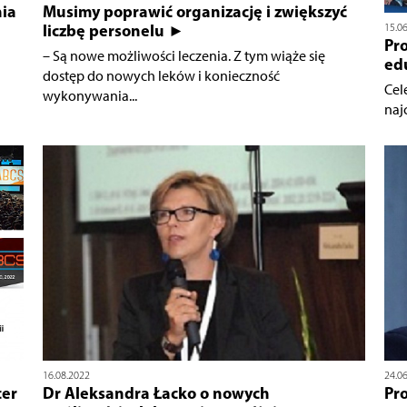
nia
Musimy poprawić organizację i zwiększyć
liczbę personelu ►
15.0
Pro
– Są nowe możliwości leczenia. Z tym wiąże się
ed
dostęp do nowych leków i konieczność
Cel
wykonywania...
naj
16.08.2022
24.0
cer
Dr Aleksandra Łacko o nowych
Pr