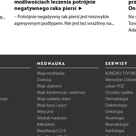
możliwościach leczenia potrójnie
pr
negatywnego raka piersi ►
On
– Potrójnie negatywny rak piersi jest niezwykle
Na 
...
agresywnym podtypem. Nie jest też wrażliwy na...
Tow
Ada
MEDNAUKA
SERWISY
Moja medNauka
KONGRES TOP ME
Dostosuj
Menedżer Zdrowi
Moje ulubione
Lekarz POZ
Moje konferencje i webinary
Choroby rzadkie
inary
Moje wykłady video
Dermatologia
Moje kursy i quizy
Diabetologia
Wytyczne
Onkologia
Artykuły naukowe
Neurologia
Kalkulatory
Reumatologia
Klasyfikacja ICD-9
Kardiologia