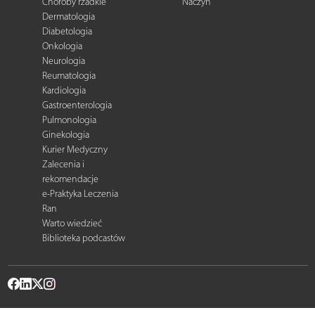
Choroby rzadkie
Naczyń
Dermatologia
Diabetologia
Onkologia
Neurologia
Reumatologia
Kardiologia
Gastroenterologia
Pulmonologia
Ginekologia
Kurier Medyczny
Zalecenia i
rekomendacje
e-Praktyka Leczenia
Ran
Warto wiedzieć
Biblioteka podcastów