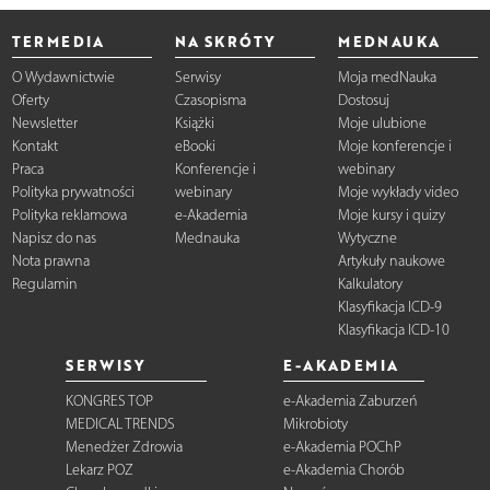
TERMEDIA
NA SKRÓTY
MEDNAUKA
O Wydawnictwie
Serwisy
Moja medNauka
Oferty
Czasopisma
Dostosuj
Newsletter
Książki
Moje ulubione
Kontakt
eBooki
Moje konferencje i
Praca
Konferencje i
webinary
Polityka prywatności
webinary
Moje wykłady video
Polityka reklamowa
e-Akademia
Moje kursy i quizy
Napisz do nas
Mednauka
Wytyczne
Nota prawna
Artykuły naukowe
Regulamin
Kalkulatory
Klasyfikacja ICD-9
Klasyfikacja ICD-10
SERWISY
E-AKADEMIA
KONGRES TOP
e-Akademia Zaburzeń
MEDICAL TRENDS
Mikrobioty
Menedżer Zdrowia
e-Akademia POChP
Lekarz POZ
e-Akademia Chorób