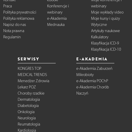
Praca
Konferencje i
webinary
Polityka prywatności
webinary
Moje wykłady video
Polityka reklamowa
e-Akademia
Moje kursy i quizy
Napisz do nas
Mednauka
Wytyczne
Nota prawna
Artykuły naukowe
Regulamin
Kalkulatory
Klasyfikacja ICD-9
Klasyfikacja ICD-10
SERWISY
E-AKADEMIA
KONGRES TOP
e-Akademia Zaburzeń
MEDICAL TRENDS
Mikrobioty
Menedżer Zdrowia
e-Akademia POChP
Lekarz POZ
e-Akademia Chorób
Choroby rzadkie
Naczyń
Dermatologia
Diabetologia
Onkologia
Neurologia
Reumatologia
Kardiologia