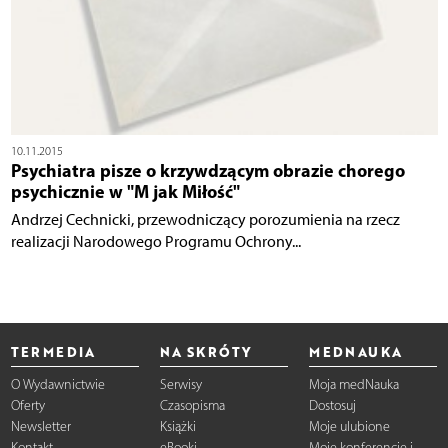
10.11.2015
Psychiatra pisze o krzywdzącym obrazie chorego
psychicznie w "M jak Miłość"
Andrzej Cechnicki, przewodniczący porozumienia na rzecz
realizacji Narodowego Programu Ochrony...
TERMEDIA
NA SKRÓTY
MEDNAUKA
O Wydawnictwie
Serwisy
Moja medNauka
Oferty
Czasopisma
Dostosuj
Newsletter
Książki
Moje ulubione
Kontakt
eBooki
Moje konferencje i