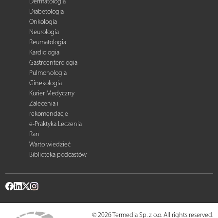
Dermatologia
Diabetologia
Onkologia
Neurologia
Reumatologia
Kardiologia
Gastroenterologia
Pulmonologia
Ginekologia
Kurier Medyczny
Zalecenia i
rekomendacje
e-Praktyka Leczenia
Ran
Warto wiedzieć
Biblioteka podcastów
© 2026 Termedia Sp. z o.o. All rights reserved.