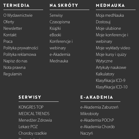
TERMEDIA
NA SKRÓTY
MEDNAUKA
O Wydawnictwie
Serwisy
Moja medNauka
Oferty
Czasopisma
Dostosuj
Newsletter
Książki
Moje ulubione
Kontakt
eBooki
Moje konferencje i
Praca
Konferencje i
webinary
Polityka prywatności
webinary
Moje wykłady video
Polityka reklamowa
e-Akademia
Moje kursy i quizy
Napisz do nas
Mednauka
Wytyczne
Nota prawna
Artykuły naukowe
Regulamin
Kalkulatory
Klasyfikacja ICD-9
Klasyfikacja ICD-10
SERWISY
E-AKADEMIA
KONGRES TOP
e-Akademia Zaburzeń
MEDICAL TRENDS
Mikrobioty
Menedżer Zdrowia
e-Akademia POChP
Lekarz POZ
e-Akademia Chorób
Choroby rzadkie
Naczyń