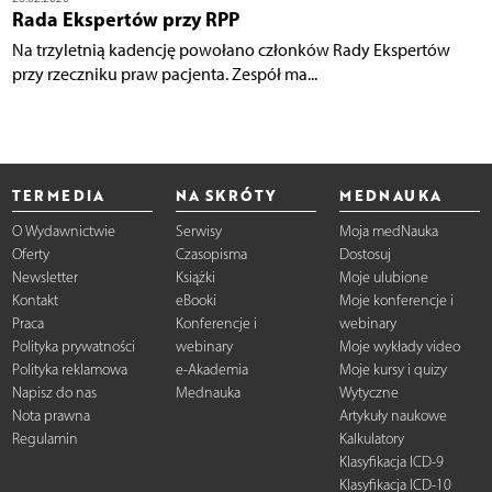
Rada Ekspertów przy RPP
Na trzyletnią kadencję powołano członków Rady Ekspertów
przy rzeczniku praw pacjenta. Zespół ma...
TERMEDIA
NA SKRÓTY
MEDNAUKA
O Wydawnictwie
Serwisy
Moja medNauka
Oferty
Czasopisma
Dostosuj
Newsletter
Książki
Moje ulubione
Kontakt
eBooki
Moje konferencje i
Praca
Konferencje i
webinary
Polityka prywatności
webinary
Moje wykłady video
Polityka reklamowa
e-Akademia
Moje kursy i quizy
Napisz do nas
Mednauka
Wytyczne
Nota prawna
Artykuły naukowe
Regulamin
Kalkulatory
Klasyfikacja ICD-9
Klasyfikacja ICD-10