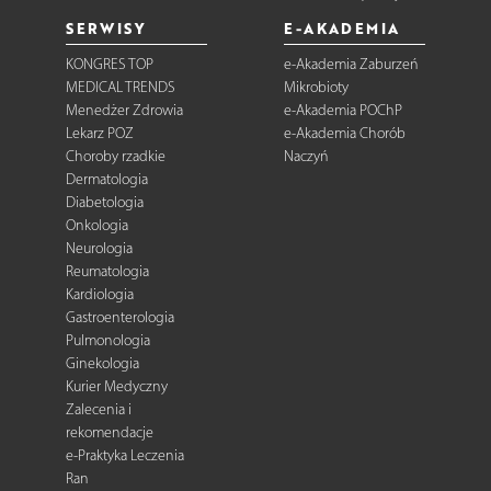
SERWISY
E-AKADEMIA
KONGRES TOP
e-Akademia Zaburzeń
MEDICAL TRENDS
Mikrobioty
Menedżer Zdrowia
e-Akademia POChP
Lekarz POZ
e-Akademia Chorób
Choroby rzadkie
Naczyń
Dermatologia
Diabetologia
Onkologia
Neurologia
Reumatologia
Kardiologia
Gastroenterologia
Pulmonologia
Ginekologia
Kurier Medyczny
Zalecenia i
rekomendacje
e-Praktyka Leczenia
Ran