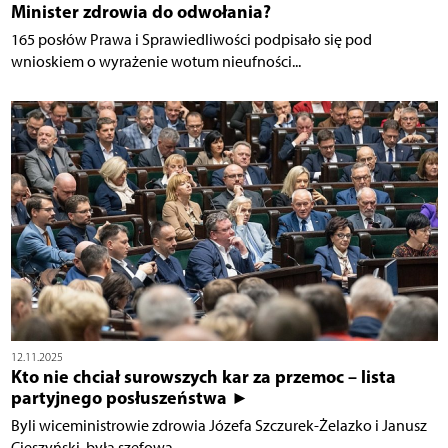
Minister zdrowia do odwołania?
165 posłów Prawa i Sprawiedliwości podpisało się pod
wnioskiem o wyrażenie wotum nieufności...
12.11.2025
Kto nie chciał surowszych kar za przemoc – lista
partyjnego posłuszeństwa ►
Byli wiceministrowie zdrowia Józefa Szczurek-Żelazko i Janusz
Cieszyński, była szefowa...