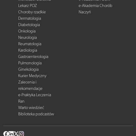
Lekarz POZ
e-Akademia Chorób
Choroby rzadkie
Naczyń
Dermatologia
Diabetologia
Onkologia
Neurologia
Reumatologia
Kardiologia
Gastroenterologia
Pulmonologia
Ginekologia
Kurier Medyczny
Zalecenia i
rekomendacje
e-Praktyka Leczenia
Ran
Warto wiedzieć
Biblioteka podcastów