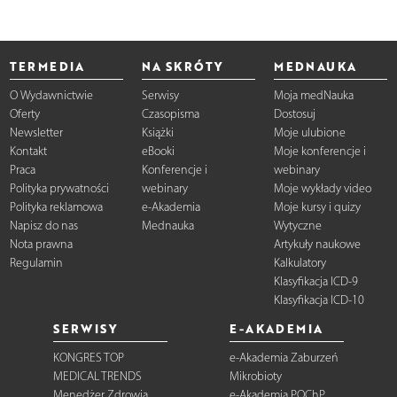
TERMEDIA
NA SKRÓTY
MEDNAUKA
O Wydawnictwie
Serwisy
Moja medNauka
Oferty
Czasopisma
Dostosuj
Newsletter
Książki
Moje ulubione
Kontakt
eBooki
Moje konferencje i
Praca
Konferencje i
webinary
Polityka prywatności
webinary
Moje wykłady video
Polityka reklamowa
e-Akademia
Moje kursy i quizy
Napisz do nas
Mednauka
Wytyczne
Nota prawna
Artykuły naukowe
Regulamin
Kalkulatory
Klasyfikacja ICD-9
Klasyfikacja ICD-10
SERWISY
E-AKADEMIA
KONGRES TOP
e-Akademia Zaburzeń
MEDICAL TRENDS
Mikrobioty
Menedżer Zdrowia
e-Akademia POChP