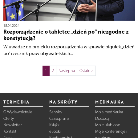
18.04.2024
Rozporządzenie o tabletce „dzień po” niezgodne z
konstytucją?
W uwadze do projektu rozporządzenia w sprawie pigułek „dzień
po” rzecznik praw obywatelskich...
1
2
Następna
Ostatnia
TERMEDIA
NA SKRÓTY
MEDNAUKA
O Wydawnictwie
Serwisy
Moja medNauka
Oferty
Czasopisma
Dostosuj
Newsletter
Książki
Moje ulubione
Kontakt
eBooki
Moje konferencje i
Praca
Konferencje i
webinary