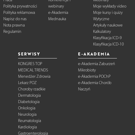
Polityka prywatności
webinary
Moje wykłady video
Polityka reklamowa
e-Akademia
Moje kursy i quizy
Napisz do nas
Mednauka
Wytyczne
Nota prawna
Artykuły naukowe
Regulamin
Kalkulatory
Klasyfikacja ICD-9
Klasyfikacja ICD-10
SERWISY
E-AKADEMIA
KONGRES TOP
e-Akademia Zaburzeń
MEDICAL TRENDS
Mikrobioty
Menedżer Zdrowia
e-Akademia POChP
Lekarz POZ
e-Akademia Chorób
Choroby rzadkie
Naczyń
Dermatologia
Diabetologia
Onkologia
Neurologia
Reumatologia
Kardiologia
Gastroenterologia