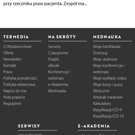
przy rzeczniku praw pacjenta. Zespół ma...
TERMEDIA
NA SKRÓTY
MEDNAUKA
O Wydawnictwie
Serwisy
Moja medNauka
Oferty
Czasopisma
Dostosuj
Newsletter
Książki
Moje ulubione
Kontakt
eBooki
Moje konferencje i
Praca
Konferencje i
webinary
Polityka prywatności
webinary
Moje wykłady video
Polityka reklamowa
e-Akademia
Moje kursy i quizy
Napisz do nas
Mednauka
Wytyczne
Nota prawna
Artykuły naukowe
Regulamin
Kalkulatory
Klasyfikacja ICD-9
Klasyfikacja ICD-10
SERWISY
E-AKADEMIA