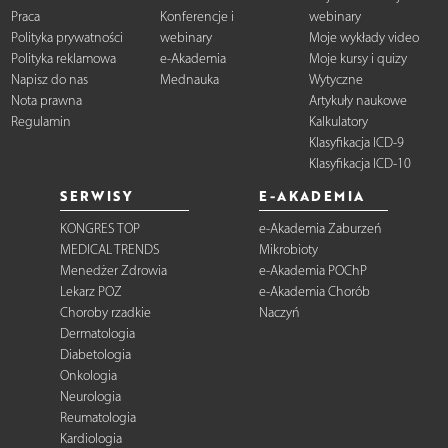
Praca
Konferencje i
webinary
Polityka prywatności
webinary
Moje wykłady video
Polityka reklamowa
e-Akademia
Moje kursy i quizy
Napisz do nas
Mednauka
Wytyczne
Nota prawna
Artykuły naukowe
Regulamin
Kalkulatory
Klasyfikacja ICD-9
Klasyfikacja ICD-10
SERWISY
E-AKADEMIA
KONGRES TOP
e-Akademia Zaburzeń
MEDICAL TRENDS
Mikrobioty
Menedżer Zdrowia
e-Akademia POChP
Lekarz POZ
e-Akademia Chorób
Choroby rzadkie
Naczyń
Dermatologia
Diabetologia
Onkologia
Neurologia
Reumatologia
Kardiologia