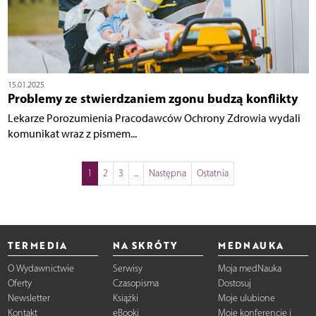
15.01.2025
Problemy ze stwierdzaniem zgonu budzą konflikty
Lekarze Porozumienia Pracodawców Ochrony Zdrowia wydali
komunikat wraz z pismem...
1
2
3
...
Następna
Ostatnia
TERMEDIA
NA SKRÓTY
MEDNAUKA
O Wydawnictwie
Serwisy
Moja medNauka
Oferty
Czasopisma
Dostosuj
Newsletter
Książki
Moje ulubione
Kontakt
eBooki
Moje konferencje i