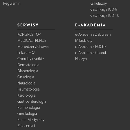
Regulamin
Kalkulatory
Klasyfikacja ICD-9
Klasyfikacja ICD-10
SERWISY
E-AKADEMIA
KONGRES TOP
e-Akademia Zaburzeń
MEDICAL TRENDS
Mikrobioty
Menedżer Zdrowia
e-Akademia POChP
Lekarz POZ
e-Akademia Chorób
Choroby rzadkie
Naczyń
Dermatologia
Diabetologia
Onkologia
Neurologia
Reumatologia
Kardiologia
Gastroenterologia
Pulmonologia
Ginekologia
Kurier Medyczny
Zalecenia i