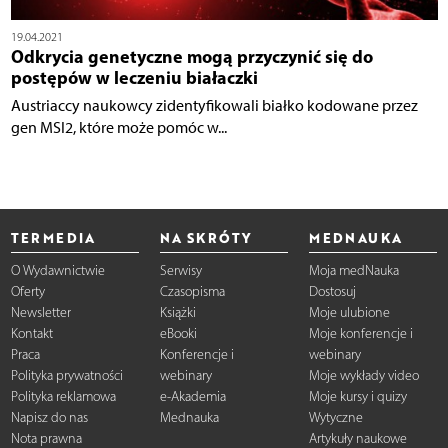
19.04.2021
Odkrycia genetyczne mogą przyczynić się do
postępów w leczeniu białaczki
Austriaccy naukowcy zidentyfikowali białko kodowane przez
gen MSI2, które może pomóc w...
TERMEDIA
NA SKRÓTY
MEDNAUKA
O Wydawnictwie
Serwisy
Moja medNauka
Oferty
Czasopisma
Dostosuj
Newsletter
Książki
Moje ulubione
Kontakt
eBooki
Moje konferencje i
Praca
Konferencje i
webinary
Polityka prywatności
webinary
Moje wykłady video
Polityka reklamowa
e-Akademia
Moje kursy i quizy
Napisz do nas
Mednauka
Wytyczne
Nota prawna
Artykuły naukowe