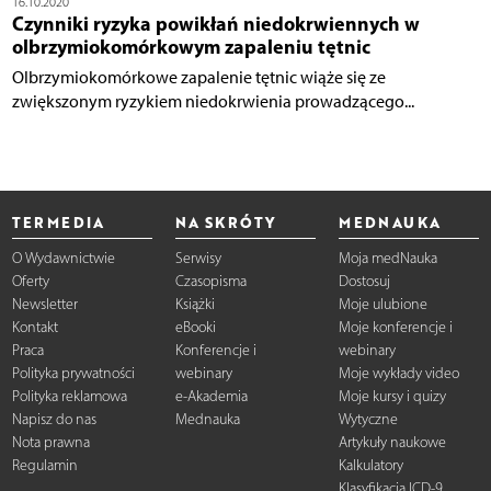
16.10.2020
Czynniki ryzyka powikłań niedokrwiennych w
olbrzymiokomórkowym zapaleniu tętnic
Olbrzymiokomórkowe zapalenie tętnic wiąże się ze
zwiększonym ryzykiem niedokrwienia prowadzącego...
TERMEDIA
NA SKRÓTY
MEDNAUKA
O Wydawnictwie
Serwisy
Moja medNauka
Oferty
Czasopisma
Dostosuj
Newsletter
Książki
Moje ulubione
Kontakt
eBooki
Moje konferencje i
Praca
Konferencje i
webinary
Polityka prywatności
webinary
Moje wykłady video
Polityka reklamowa
e-Akademia
Moje kursy i quizy
Napisz do nas
Mednauka
Wytyczne
Nota prawna
Artykuły naukowe
Regulamin
Kalkulatory
Klasyfikacja ICD-9