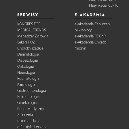
Klasyfikacja ICD-10
SERWISY
E-AKADEMIA
KONGRES TOP
e-Akademia Zaburzeń
MEDICAL TRENDS
Mikrobioty
Menedżer Zdrowia
e-Akademia POChP
Lekarz POZ
e-Akademia Chorób
Choroby rzadkie
Naczyń
Dermatologia
Diabetologia
Onkologia
Neurologia
Reumatologia
Kardiologia
Gastroenterologia
Pulmonologia
Ginekologia
Kurier Medyczny
Zalecenia i
rekomendacje
e-Praktyka Leczenia