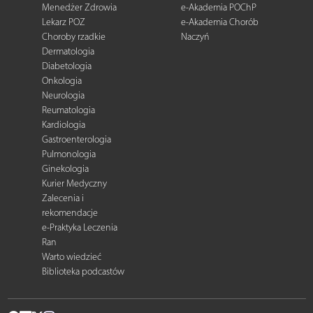
Menedżer Zdrowia
e-Akademia POChP
Lekarz POZ
e-Akademia Chorób
Choroby rzadkie
Naczyń
Dermatologia
Diabetologia
Onkologia
Neurologia
Reumatologia
Kardiologia
Gastroenterologia
Pulmonologia
Ginekologia
Kurier Medyczny
Zalecenia i
rekomendacje
e-Praktyka Leczenia
Ran
Warto wiedzieć
Biblioteka podcastów