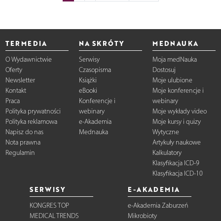
TERMEDIA
NA SKRÓTY
MEDNAUKA
O Wydawnictwie
Serwisy
Moja medNauka
Oferty
Czasopisma
Dostosuj
Newsletter
Książki
Moje ulubione
Kontakt
eBooki
Moje konferencje i
Praca
Konferencje i
webinary
Polityka prywatności
webinary
Moje wykłady video
Polityka reklamowa
e-Akademia
Moje kursy i quizy
Napisz do nas
Mednauka
Wytyczne
Nota prawna
Artykuły naukowe
Regulamin
Kalkulatory
Klasyfikacja ICD-9
Klasyfikacja ICD-10
SERWISY
E-AKADEMIA
KONGRES TOP
e-Akademia Zaburzeń
MEDICAL TRENDS
Mikrobioty