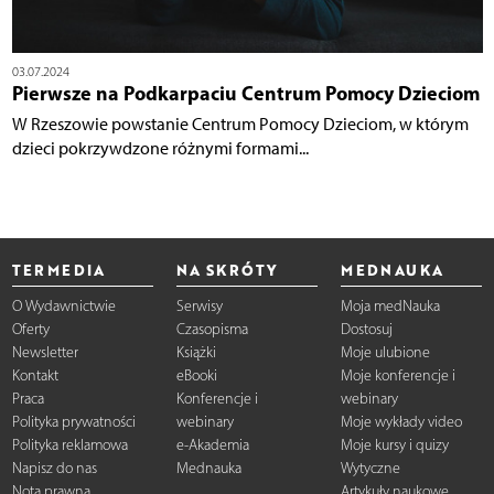
03.07.2024
Pierwsze na Podkarpaciu Centrum Pomocy Dzieciom
W Rzeszowie powstanie Centrum Pomocy Dzieciom, w którym
dzieci pokrzywdzone różnymi formami...
TERMEDIA
NA SKRÓTY
MEDNAUKA
O Wydawnictwie
Serwisy
Moja medNauka
Oferty
Czasopisma
Dostosuj
Newsletter
Książki
Moje ulubione
Kontakt
eBooki
Moje konferencje i
Praca
Konferencje i
webinary
Polityka prywatności
webinary
Moje wykłady video
Polityka reklamowa
e-Akademia
Moje kursy i quizy
Napisz do nas
Mednauka
Wytyczne
Nota prawna
Artykuły naukowe