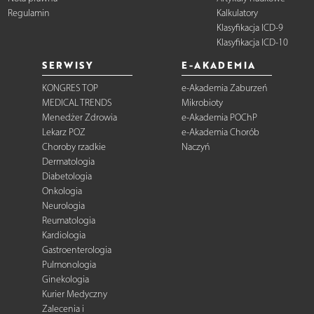
Regulamin
Kalkulatory
Klasyfikacja ICD-9
Klasyfikacja ICD-10
SERWISY
E-AKADEMIA
KONGRES TOP
e-Akademia Zaburzeń
MEDICAL TRENDS
Mikrobioty
Menedżer Zdrowia
e-Akademia POChP
Lekarz POZ
e-Akademia Chorób
Choroby rzadkie
Naczyń
Dermatologia
Diabetologia
Onkologia
Neurologia
Reumatologia
Kardiologia
Gastroenterologia
Pulmonologia
Ginekologia
Kurier Medyczny
Zalecenia i