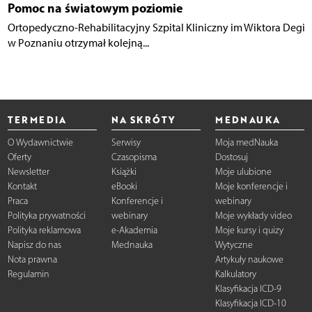
Pomoc na światowym poziomie
Ortopedyczno-Rehabilitacyjny Szpital Kliniczny im Wiktora Degi
w Poznaniu otrzymał kolejną...
TERMEDIA
NA SKRÓTY
MEDNAUKA
O Wydawnictwie
Serwisy
Moja medNauka
Oferty
Czasopisma
Dostosuj
Newsletter
Książki
Moje ulubione
Kontakt
eBooki
Moje konferencje i
Praca
Konferencje i
webinary
Polityka prywatności
webinary
Moje wykłady video
Polityka reklamowa
e-Akademia
Moje kursy i quizy
Napisz do nas
Mednauka
Wytyczne
Nota prawna
Artykuły naukowe
Regulamin
Kalkulatory
Klasyfikacja ICD-9
Klasyfikacja ICD-10