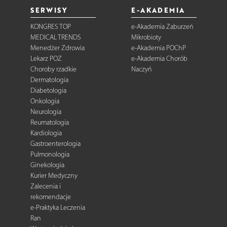
SERWISY
E-AKADEMIA
KONGRES TOP
e-Akademia Zaburzeń
MEDICAL TRENDS
Mikrobioty
Menedżer Zdrowia
e-Akademia POChP
Lekarz POZ
e-Akademia Chorób
Choroby rzadkie
Naczyń
Dermatologia
Diabetologia
Onkologia
Neurologia
Reumatologia
Kardiologia
Gastroenterologia
Pulmonologia
Ginekologia
Kurier Medyczny
Zalecenia i
rekomendacje
e-Praktyka Leczenia
Ran