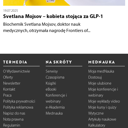
19.07.2025
Svetlana Mojsov – kobieta stojąca za GLP-1
Biochemik Svetlana Mojsov, doktor nauk
medycznych, otrzymała nagrodę Frontiers of...
TERMEDIA
NA SKRÓTY
MEDNAUKA
O Wydawnictwie
Serwisy
Moja medNauka
Oferty
Czasopisma
Dostosuj
Newsletter
Książki
Moje ulubione
Kontakt
eBooki
Moje konferencje i
Praca
Konferencje i
webinary
Polityka prywatności
webinary
Moje wykłady video
Polityka reklamowa
e-Akademia
Moje kursy i quizy
Napisz do nas
Mednauka
Wytyczne
Nota prawna
Artykuły naukowe
Regulamin
Kalkulatory