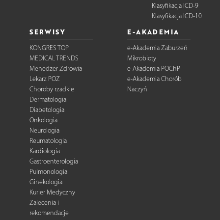
Klasyfikacja ICD-9
Klasyfikacja ICD-10
SERWISY
E-AKADEMIA
KONGRES TOP
e-Akademia Zaburzeń
MEDICAL TRENDS
Mikrobioty
Menedżer Zdrowia
e-Akademia POChP
Lekarz POZ
e-Akademia Chorób
Choroby rzadkie
Naczyń
Dermatologia
Diabetologia
Onkologia
Neurologia
Reumatologia
Kardiologia
Gastroenterologia
Pulmonologia
Ginekologia
Kurier Medyczny
Zalecenia i
rekomendacje