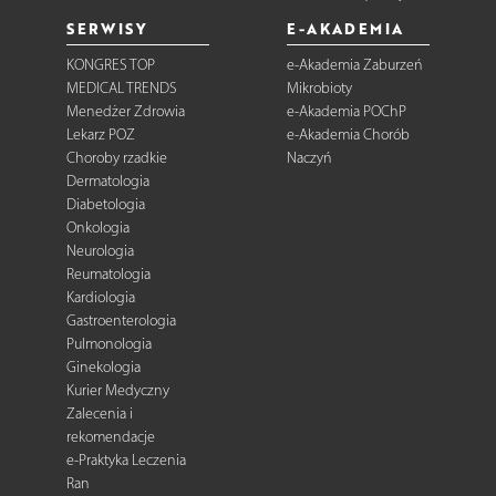
SERWISY
E-AKADEMIA
KONGRES TOP
e-Akademia Zaburzeń
MEDICAL TRENDS
Mikrobioty
Menedżer Zdrowia
e-Akademia POChP
Lekarz POZ
e-Akademia Chorób
Choroby rzadkie
Naczyń
Dermatologia
Diabetologia
Onkologia
Neurologia
Reumatologia
Kardiologia
Gastroenterologia
Pulmonologia
Ginekologia
Kurier Medyczny
Zalecenia i
rekomendacje
e-Praktyka Leczenia
Ran