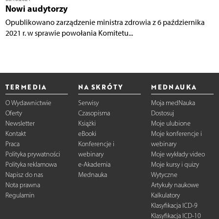
Nowi audytorzy
Opublikowano zarządzenie ministra zdrowia z 6 października
2021 r. w sprawie powołania Komitetu...
TERMEDIA
NA SKRÓTY
MEDNAUKA
O Wydawnictwie
Serwisy
Moja medNauka
Oferty
Czasopisma
Dostosuj
Newsletter
Książki
Moje ulubione
Kontakt
eBooki
Moje konferencje i
Praca
Konferencje i
webinary
Polityka prywatności
webinary
Moje wykłady video
Polityka reklamowa
e-Akademia
Moje kursy i quizy
Napisz do nas
Mednauka
Wytyczne
Nota prawna
Artykuły naukowe
Regulamin
Kalkulatory
Klasyfikacja ICD-9
Klasyfikacja ICD-10