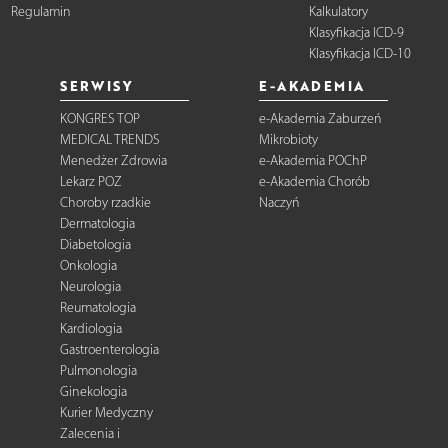
Regulamin
Kalkulatory
Klasyfikacja ICD-9
Klasyfikacja ICD-10
SERWISY
E-AKADEMIA
KONGRES TOP
e-Akademia Zaburzeń
MEDICAL TRENDS
Mikrobioty
Menedżer Zdrowia
e-Akademia POChP
Lekarz POZ
e-Akademia Chorób
Choroby rzadkie
Naczyń
Dermatologia
Diabetologia
Onkologia
Neurologia
Reumatologia
Kardiologia
Gastroenterologia
Pulmonologia
Ginekologia
Kurier Medyczny
Zalecenia i