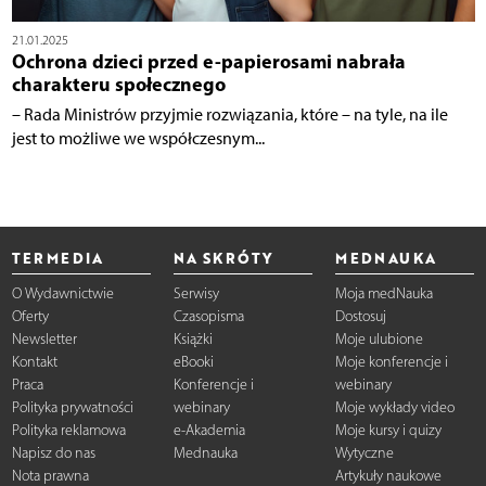
21.01.2025
Ochrona dzieci przed e-papierosami nabrała
charakteru społecznego
– Rada Ministrów przyjmie rozwiązania, które – na tyle, na ile
jest to możliwe we współczesnym...
TERMEDIA
NA SKRÓTY
MEDNAUKA
O Wydawnictwie
Serwisy
Moja medNauka
Oferty
Czasopisma
Dostosuj
Newsletter
Książki
Moje ulubione
Kontakt
eBooki
Moje konferencje i
Praca
Konferencje i
webinary
Polityka prywatności
webinary
Moje wykłady video
Polityka reklamowa
e-Akademia
Moje kursy i quizy
Napisz do nas
Mednauka
Wytyczne
Nota prawna
Artykuły naukowe