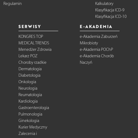
Regulamin
Kalkulatory
Klasyfikacja ICD-9
Klasyfikacja ICD-10
SERWISY
E-AKADEMIA
KONGRES TOP
e-Akademia Zaburzeń
MEDICAL TRENDS
Mikrobioty
Menedżer Zdrowia
e-Akademia POChP
Lekarz POZ
e-Akademia Chorób
Choroby rzadkie
Naczyń
Dermatologia
Diabetologia
Onkologia
Neurologia
Reumatologia
Kardiologia
Gastroenterologia
Pulmonologia
Ginekologia
Kurier Medyczny
Zalecenia i