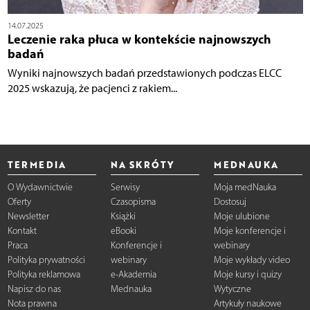
14.07.2025
Leczenie raka płuca w kontekście najnowszych
badań
Wyniki najnowszych badań przedstawionych podczas ELCC
2025 wskazują, że pacjenci z rakiem...
TERMEDIA
NA SKRÓTY
MEDNAUKA
O Wydawnictwie
Serwisy
Moja medNauka
Oferty
Czasopisma
Dostosuj
Newsletter
Książki
Moje ulubione
Kontakt
eBooki
Moje konferencje i
Praca
Konferencje i
webinary
Polityka prywatności
webinary
Moje wykłady video
Polityka reklamowa
e-Akademia
Moje kursy i quizy
Napisz do nas
Mednauka
Wytyczne
Nota prawna
Artykuły naukowe