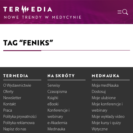
TAG “FENIKS”
TERMEDIA
NA SKRÓTY
MEDNAUKA
O Wydawnictwie
Serwisy
Moja medNauka
Oferty
Czasopisma
Dostosuj
Newsletter
Książki
Moje ulubione
Kontakt
eBooki
Moje konferencje i
Praca
Konferencje i
webinary
Polityka prywatności
webinary
Moje wykłady video
Polityka reklamowa
e-Akademia
Moje kursy i quizy
Napisz do nas
Mednauka
Wytyczne