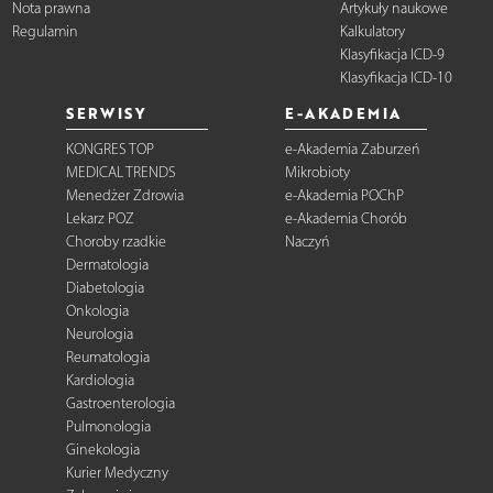
Nota prawna
Artykuły naukowe
Regulamin
Kalkulatory
Klasyfikacja ICD-9
Klasyfikacja ICD-10
SERWISY
E-AKADEMIA
KONGRES TOP
e-Akademia Zaburzeń
MEDICAL TRENDS
Mikrobioty
Menedżer Zdrowia
e-Akademia POChP
Lekarz POZ
e-Akademia Chorób
Choroby rzadkie
Naczyń
Dermatologia
Diabetologia
Onkologia
Neurologia
Reumatologia
Kardiologia
Gastroenterologia
Pulmonologia
Ginekologia
Kurier Medyczny