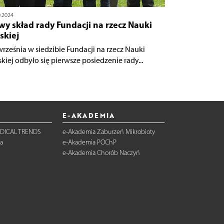
0.2024
y skład rady Fundacji na rzecz Nauki
skiej
września w siedzibie Fundacji na rzecz Nauki
skiej odbyło się pierwsze posiedzenie rady...
E-AKADEMIA
DICAL TRENDS
e-Akademia Zaburzeń Mikrobioty
a
e-Akademia POChP
e-Akademia Chorób Naczyń