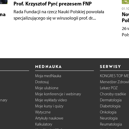
Prof. Krzysztof Pyrć prezesem FNP
01.1
Rada Fundacji na rzecz Nauki Polskiej powołała
ana
Now
specjalizującego się w wirusologii prof. dr....
Pol
26 
Pol
MEDNAUKA
SERWISY
Moja medNauka
KONGRES TOP ME
Dostosuj
Menedżer Zdrowi
Moje ulubione
Lekarz POZ
Moje konferencje i webinary
Choroby rzadkie
inary
Moje wykłady video
Dermatologia
Moje kursy i quizy
Diabetologia
Wytyczne
Onkologia
Artykuły naukowe
Neurologia
Kalkulatory
Reumatologia