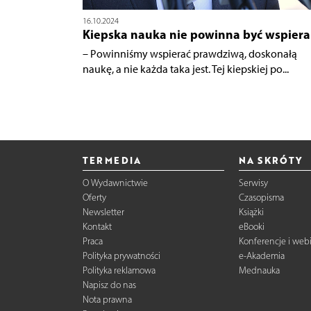
16.10.2024
Kiepska nauka nie powinna być wspier
– Powinniśmy wspierać prawdziwą, doskonałą
naukę, a nie każda taka jest. Tej kiepskiej po...
TERMEDIA
NA SKRÓTY
O Wydawnictwie
Serwisy
Oferty
Czasopisma
Newsletter
Książki
Kontakt
eBooki
Praca
Konferencje i web
Polityka prywatności
e-Akademia
Polityka reklamowa
Mednauka
Napisz do nas
Nota prawna